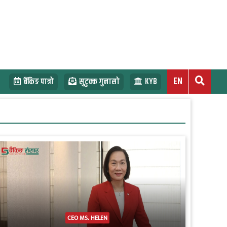
EN
बैंकिङ पात्रो
सुटुक्क गुनासो
KYB
CEO MS. HELEN