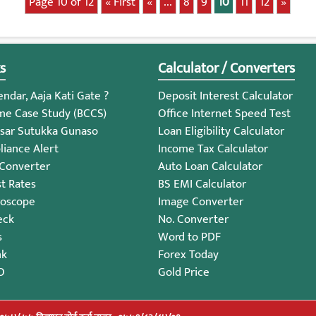
Page 10 of 12
« First
«
...
8
9
10
11
12
»
s
Calculator / Converters
ndar, Aaja Kati Gate ?
Deposit Interest Calculator
me Case Study (BCCS)
Office Internet Speed Test
sar Sutukka Gunaso
Loan Eligibility Calculator
iance Alert
Income Tax Calculator
 Converter
Auto Loan Calculator
st Rates
BS EMI Calculator
roscope
Image Converter
eck
No. Converter
s
Word to PDF
nk
Forex Today
O
Gold Price