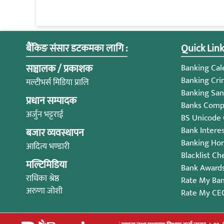
बैंकिङ संसार डटकमका लागि :
Quick Link
सञ्चालक / प्रकाशक
Banking Cale
Banking Cri
मल्टीभर्स मिडिया प्रालि
Banking San
प्रधान सम्पादक
Banks Compl
अर्जुन भट्टराई
BS Unicode
Bank Intere
बजार व्यवस्थापन
Banking Ho
आदित्य भण्डारी
Blacklist Ch
मल्टिमिडिया
Bank Award
राधिका श्रेष्ठ
Rate My Ba
अरुणा जोशी
Rate My CE