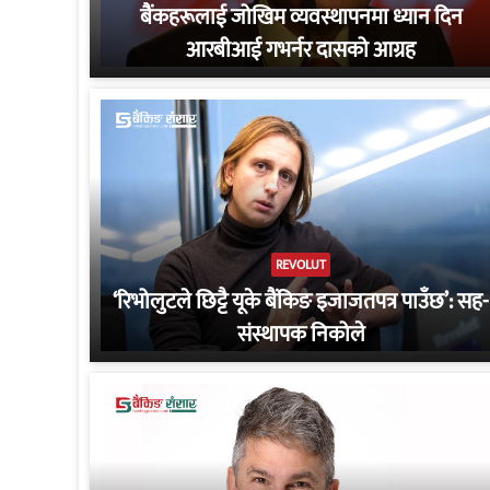
बैंकहरूलाई जोखिम व्यवस्थापनमा ध्यान दिन
आरबीआई गभर्नर दासको आग्रह
REVOLUT
‘रिभोलुटले छिट्टै यूके बैंकिङ इजाजतपत्र पाउँछ’: सह-
संस्थापक निकोले