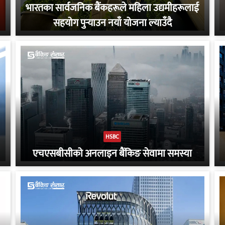
भारतका सार्वजनिक बैंकहरूले महिला उद्यमीहरूलाई
सहयोग पुर्‍याउन नयाँ योजना ल्याउँदै
HSBC
एचएसबीसीको अनलाइन बैंकिङ सेवामा समस्या