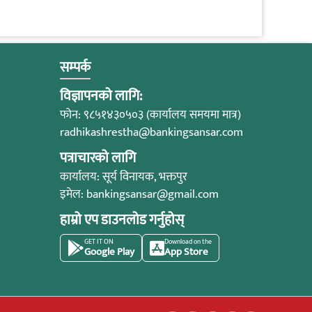
सम्पर्क
विज्ञापनको लागि:
फोन: ९८५१४३०५०३ (कार्यालय समयमा मात्र)
radhikashrestha@bankingsansar.com
पत्राचारको लागि
कार्यालय: सूर्य विनायक, भक्तपुर
इमेल:
bankingsansar@gmail.com
हाम्रो एप डाउनलोड गर्नुहोस्
GET IT ON
Download on the
Google Play
App Store