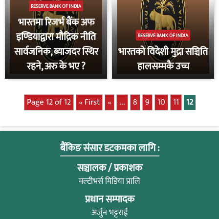
RESERVE BANK OF INDIA
भारतमा रिजर्भ बैंक अफ
इण्डियाद्वारा मौद्रिक नीति
RESERVE BANK OF INDIA
सार्वजनिक, ब्याजदर स्थिर
भारतको विदेशी मुद्रा सञ्चिति
रहने, अरु के भए ?
हालसम्मकै उच्च
Page 12 of 12
« First
«
...
8
9
10
11
12
बैंकिङ संसार डटकमका लागि :
सञ्चालक / प्रकाशक
मल्टीभर्स मिडिया प्रालि
प्रधान सम्पादक
अर्जुन भट्टराई