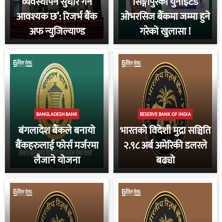
व्यवस्थापन सुधार गर्न
सिङ्गापुरको युनाइटेड
आवश्यक छ’: रिजर्भ बैंक
ओभरसिज बैंकमा जम्मा हुने
अफ न्युजिल्याण्ड
गरेको खुलासा !
BANGLADESH BANK
RESERVE BANK OF INDIA
बंगलादेश बैंकले बनायो
भारतको विदेशी मुद्रा सञ्चिति
बैंकहरुलाई फोर्स मर्जरमा
२.९८ अर्ब अमेरिकी डलरले
लैजाने योजना
बढ्यो