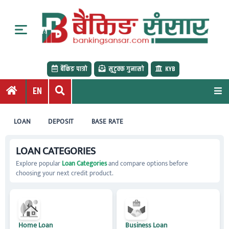
S
k
i
p
t
बैंकिङ पात्रो
सुटुक्क गुनासो
KYB
o
c
EN
o
n
LOAN
DEPOSIT
BASE RATE
t
e
LOAN CATEGORIES
n
t
Explore popular
Loan Categories
and compare options before
choosing your next credit product.
Home Loan
Business Loan