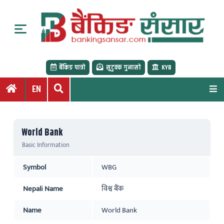
S
k
i
p
t
बैंकिङ पात्रो
सुटुक्क गुनासो
KYB
o
c
EN
o
n
t
World Bank
e
Basic Information
n
t
Symbol
WBG
Nepali Name
विश्व बैंक
Name
World Bank