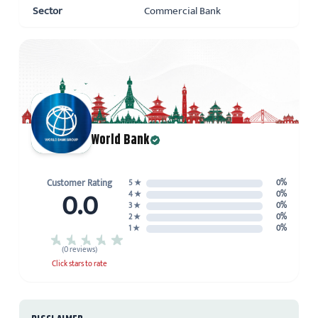
Sector
Commercial Bank
World Bank
Customer Rating
5 ★
0%
0.0
4 ★
0%
3 ★
0%
2 ★
0%
1 ★
0%
(0 reviews)
Click stars to rate