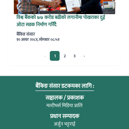
विश्व बैंकको ७७ करोड बढीको लगानीमा पोखराका दुई
ओटा सडक निर्माण गरिँदै
बैंकिङ संसार
१० असार २०८१, सोमबार ०८:५१
‹
›
1
2
3
बैंकिङ संसार डटकमका लागि :
सञ्चालक / प्रकाशक
मल्टीभर्स मिडिया प्रालि
प्रधान सम्पादक
अर्जुन भट्टराई