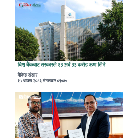
विश्व बैंकबाट सरकारले १३ अर्ब ३३ करोड ऋण लिने
बैंकिङ संसार
१५ श्रावण २०८१, मंगलवार ०९:०७