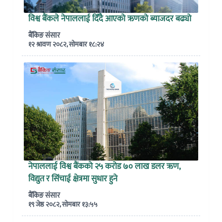
विश्व बैंकले नेपाललाई दिँदै आएको ऋणको ब्याजदर बढ्यो
बैंकिङ संसार
१२ श्रावण २०८२, सोमबार १८:२४
नेपाललाई विश्व बैंकको २५ करोड ७० लाख डलर ऋण,
विद्युत र सिंचाई क्षेत्रमा सुधार हुने
बैंकिङ संसार
१९ जेष्ठ २०८२, सोमबार १३:५५