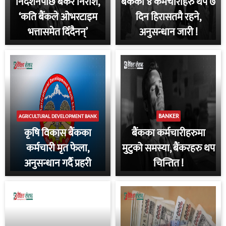
निर्देशनपछि बैंकर निराश,
बैंकका ४ कर्मचारीहरु थप ७
‘कति बैंकले ओभरटाइम
दिन हिरासतमै रहने,
भत्तासमेत दिँदैनन्’
अनुसन्धान जारी !
BANKER
AGRICULTURAL DEVELOPMENT BANK
कृषि विकास बैंकका
बैंकका कर्मचारीहरुमा
कर्मचारी मृत फेला,
मुटुको समस्या, बैंकरहरु थप
अनुसन्धान गर्दै प्रहरी
चिन्तित !