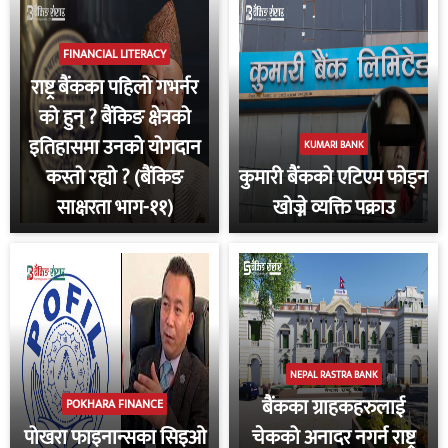
FINANCIAL LITERACY
राष्ट्र बैंकका पहिलो गभर्नर
को हुन् ? बैंकिङ क्षेत्रको
इतिहासमा उनको योगदान
KUMARI BANK
कस्तो रह्यो ? (बैंकिङ
कुमारी बैंकको एटिएम फोड्न
साक्षरता भाग-११)
खोज्ने व्यक्ति पक्राउ
NEPAL RASTRA BANK
बैंकका ग्राहकहरुलाई
POKHARA FINANCE
पोखरा फाइनान्सका सिइओ
चेकको अनादर नगर्न राष्ट्र