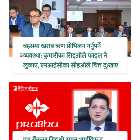
बहसमा खराब ऋण प्रोभिजन गर्नुपर्ने
व्यवस्था: कुमारीका सिइओले फाइल नै
लुकाए, एनआईसीका सीइओले चित्त दु:खाए
प्रभु बैंकका सिइओ सुमन शर्माविरुद्ध