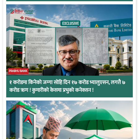
PRABHU BANK
१ करोडमा किनेको जग्गा सोहि दिन १७ करोड भ्यालुएसन, लगत्तै ७
करोड ऋण ! कुमारीको केसमा प्रभुको कनेक्सन !