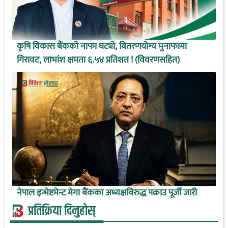
कृषि विकास बैंकको नाफा घट्यो, वितरणयोग्य मुनाफामा
गिरावट, लाभांश क्षमता ६.५४ प्रतिशत ! (विवरणसहित)
नेपाल इन्भेष्टमेन्ट मेगा बैंकका अध्यक्षविरुद्ध पक्राउ पूर्जी जारी
प्रतिक्रिया दिनुहोस्