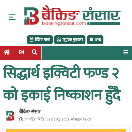
S
k
i
p
t
बैंकिङ पात्रो
सुटुक्क गुनासो
KYB
o
c
EN
o
n
सिद्धार्थ इक्विटी फण्ड २
t
e
n
को इकाई निष्काशन हुँदै
t
बैंकिङ संसार
प्रकाशित मिति :
२१ बैशाख २०८३, सोमबार ११:०९