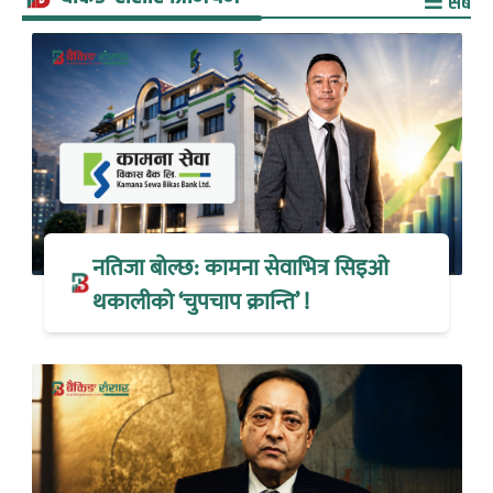
सबै
नतिजा बोल्छ: कामना सेवाभित्र सिइओ
थकालीको ‘चुपचाप क्रान्ति’ !