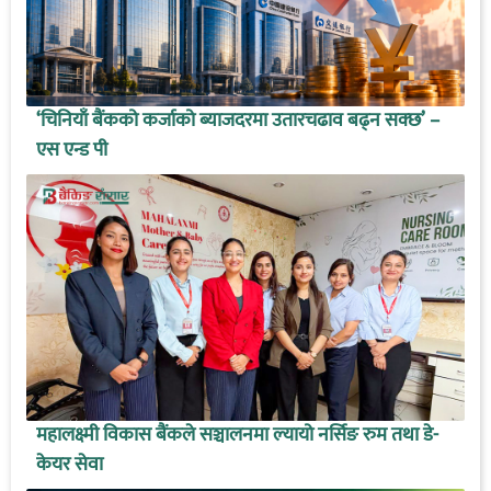
‘चिनियाँ बैंकको कर्जाको ब्याजदरमा उतारचढाव बढ्न सक्छ’ –
एस एन्ड पी
महालक्ष्मी विकास बैंकले सञ्चालनमा ल्यायो नर्सिङ रुम तथा डे-
केयर सेवा