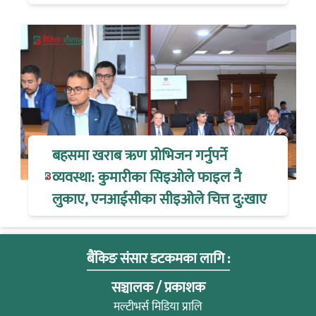
बहसमा खराब ऋण प्रोभिजन गर्नुपर्ने
व्यवस्था: कुमारीका सिइओले फाइल नै
लुकाए, एनआईसीका सीइओले चित्त दु:खाए
बैंकिङ संसार डटकमका लागि :
सञ्चालक / प्रकाशक
मल्टीभर्स मिडिया प्रालि