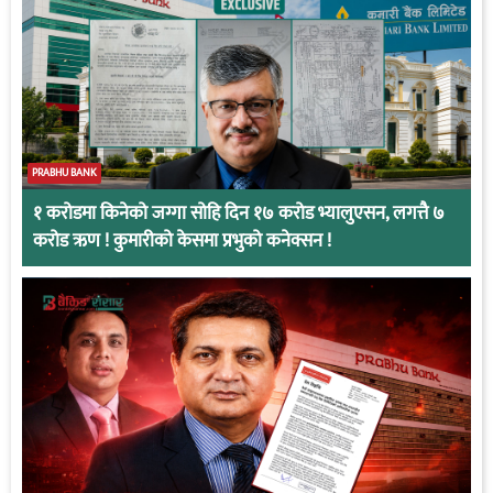
PRABHU BANK
१ करोडमा किनेको जग्गा सोहि दिन १७ करोड भ्यालुएसन, लगत्तै ७
करोड ऋण ! कुमारीको केसमा प्रभुको कनेक्सन !