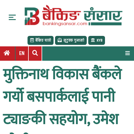
S
k
i
p
t
बैंकिङ पात्रो
सुटुक्क गुनासो
KYB
o
c
EN
o
n
मुक्तिनाथ विकास बैंकले
t
e
n
गर्यो बसपार्कलाई पानी
t
ट्याङकी सहयोग, उमेश