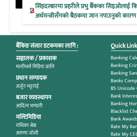
सिंहदरबारमा प्रहरीले प्रभु बैंकका सिइओलाई क
अर्थमन्त्रीसँगको बैठकमा जान नपाउनुको कारण
बैंकिङ संसार डटकमका लागि :
Quick Link
सञ्चालक / प्रकाशक
Banking Cale
Banking Cri
मल्टीभर्स मिडिया प्रालि
Banking San
प्रधान सम्पादक
Banks Compl
अर्जुन भट्टराई
BS Unicode
Bank Intere
बजार व्यवस्थापन
Banking Ho
आदित्य भण्डारी
Blacklist Ch
मल्टिमिडिया
Bank Award
राधिका श्रेष्ठ
Rate My Ba
अरुणा जोशी
Rate My CE