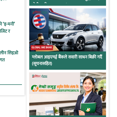
दोषी ठहरिए जान्छ पद !
को ‘इ-मनी’
ोजिट र
GLOBAL IME BANK
कालीन सिइओ
ग्लोबल आइएमई बैंकले सवारी साधन बिक्री गर्दै
ागत
(सूचनासहित)