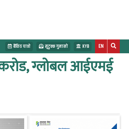
EN
बैंकिङ पात्रो
सुटुक्क गुनासो
KYB
७ करोड, ग्लोबल आईएमई