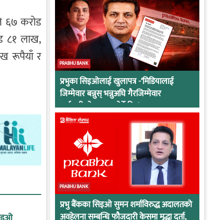
ले ६७ करोड
ोड ८१ लाख,
 रूपैयाँ र
PRABHU BANK
प्रभुका सिइओलाई खुलापत्र -‘मिडियालाई
जिम्मेवार बन्नुस् भन्नुअघि गैरजिम्मेवार
कर्मचारीको व्यवहार हेर्ने कि !
PRABHU BANK
प्रभु बैंकका सिइओ सुमन शर्माविरुद्ध अदालतको
अवहेलना सम्बन्धि फौजदारी केसमा मुद्धा दर्ता,
सिइओ