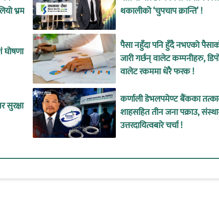
लियो भ्रम
थकालीको ‘चुपचाप क्रान्ति’ !
पैसा नहुँदा पनि हुँदै नभएको पैसा
शं घोषणा
जारी गर्छन् वालेट कम्पनीहरु, डिप
वालेट रकममा धेरै फरक !
कर्णाली डेभलपमेण्ट बैंकका तत्
 सुरक्षा
शाहसहित तीन जना पक्राउ, संस्थ
उत्तरदायित्वबारे चर्चा !