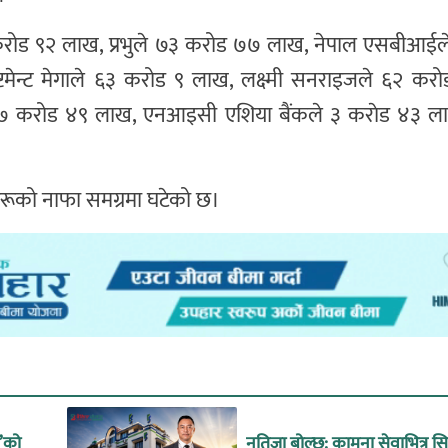
करोड ९२ लाख, प्रभुले ७३ करोड ७७ लाख, नेपाल एसबीआई
ष्टमेन्ट मेगाले ६३ करोड ९ लाख, लक्ष्मी सनराइजले ६२ कर
ले ७ करोड ४९ लाख, एनआइसी एशिया बैंकले ३ कराेड ४३ लाख
ंकहरूको नाफा समग्रमा घटेको छ।
उ’को
नतिजा बोल्छ: कामना सेवाभित्र 