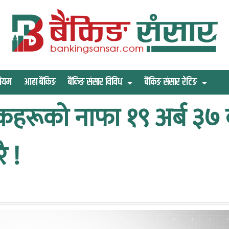
िमियम
आहा बैंकिङ
बैंकिङ संसार विविध
बैंकिङ संसार रेटिङ
ैंकहरूको नाफा १९ अर्ब ३
ै !