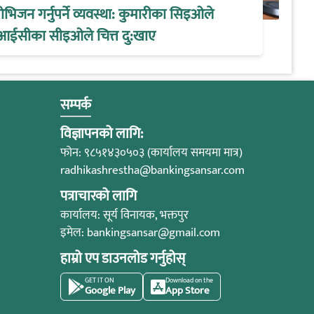
िजन गर्नुपर्ने व्यवस्था: कुमारीका सिइओले
आईसीका सीइओले चित्त दु:खाए
सम्पर्क
विज्ञापनको लागि:
फोन: ९८५१४३०५०३ (कार्यालय समयमा मात्र)
radhikashrestha@bankingsansar.com
पत्राचारको लागि
कार्यालय: सूर्य विनायक, भक्तपुर
इमेल:
bankingsansar@gmail.com
हाम्रो एप डाउनलोड गर्नुहोस्
GET IT ON
Download on the
Google Play
App Store