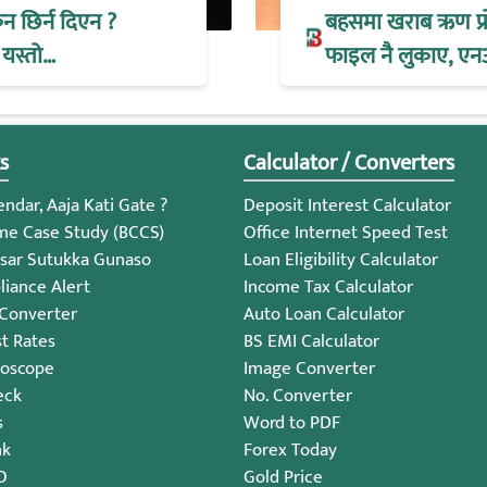
िन छिर्न दिएन ?
बहसमा खराब ऋण प्रोभ
 यस्तो…
फाइल नै लुकाए, एन
s
Calculator / Converters
ndar, Aaja Kati Gate ?
Deposit Interest Calculator
me Case Study (BCCS)
Office Internet Speed Test
sar Sutukka Gunaso
Loan Eligibility Calculator
iance Alert
Income Tax Calculator
 Converter
Auto Loan Calculator
st Rates
BS EMI Calculator
roscope
Image Converter
eck
No. Converter
s
Word to PDF
nk
Forex Today
O
Gold Price