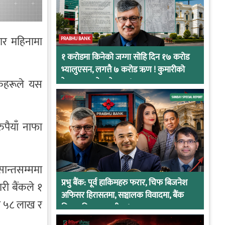
चार महिनामा
PRABHU BANK
१ करोडमा किनेको जग्गा सोहि दिन १७ करोड
भ्यालुएसन, लगत्तै ७ करोड ऋण ! कुमारीको
ंकहरूले यस
केसमा प्रभुको कनेक्सन !
पैयाँ नाफा
सान्तसम्ममा
प्रभु बैंक: पूर्व हाकिमहरु फरार, चिफ बिजनेश
री बैंकले १
अफिसर हिरासतमा, सञ्चालक विवादमा, बैंक
रोड ५८ लाख र
नियामकीय कारवाहीमा !