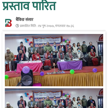
प्रस्ताव पारित
बैंकिङ संसार
प्रकाशित मिति :
१४ पुष २०७७, मंगलवार १७:३६