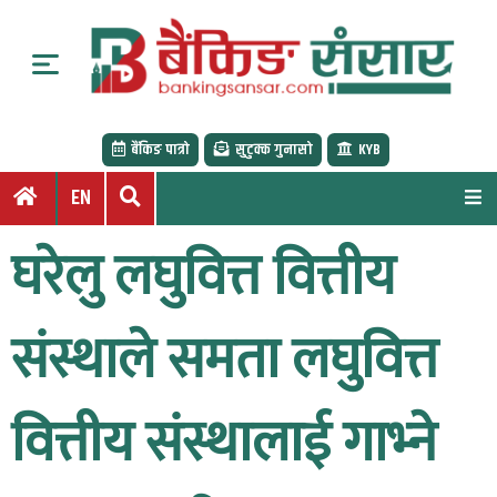
S
k
i
p
t
बैंकिङ पात्रो
सुटुक्क गुनासो
KYB
o
c
EN
o
n
घरेलु लघुवित्त वित्तीय
t
e
n
संस्थाले समता लघुवित्त
t
वित्तीय संस्थालाई गाभ्ने