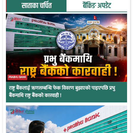
साताका चर्चित
बैंकिङ अपडेट
PRABHU BANK
राष्ट्र बैंकलाई ऋणसम्बन्धि फेक विवरण बुझाएको पाइएपछि प्रभु
बैंकमाथि राष्ट्र बैंकको कारवाही !