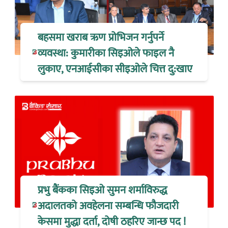
बहसमा खराब ऋण प्रोभिजन गर्नुपर्ने
व्यवस्था: कुमारीका सिइओले फाइल नै
लुकाए, एनआईसीका सीइओले चित्त दु:खाए
प्रभु बैंकका सिइओ सुमन शर्माविरुद्ध
अदालतको अवहेलना सम्बन्धि फौजदारी
केसमा मुद्धा दर्ता, दोषी ठहरिए जान्छ पद !