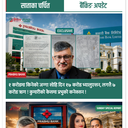
साताका चर्चित
बैंकिङ अपडेट
PRABHU BANK
१ करोडमा किनेको जग्गा सोहि दिन १७ करोड भ्यालुएसन, लगत्तै ७
करोड ऋण ! कुमारीको केसमा प्रभुको कनेक्सन !