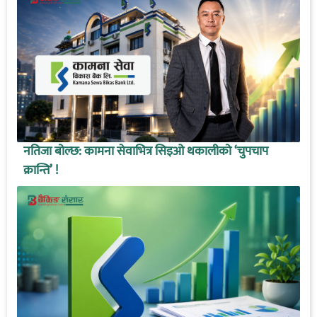
नतिजा बोल्छ: कामना सेवाभित्र सिइओ थकालीको ‘चुपचाप
क्रान्ति’ !