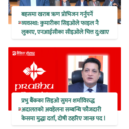
बहसमा खराब ऋण प्रोभिजन गर्नुपर्ने
व्यवस्था: कुमारीका सिइओले फाइल नै
लुकाए, एनआईसीका सीइओले चित्त दु:खाए
प्रभु बैंकका सिइओ सुमन शर्माविरुद्ध
अदालतको अवहेलना सम्बन्धि फौजदारी
केसमा मुद्धा दर्ता, दोषी ठहरिए जान्छ पद !