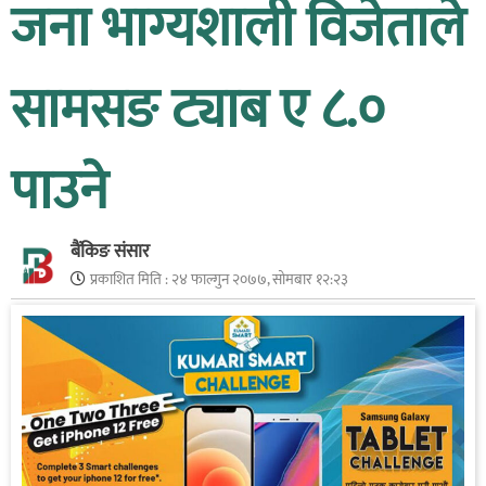
जना भाग्यशाली विजेताले
सामसङ ट्याब ए ८.०
पाउने
बैंकिङ संसार
प्रकाशित मिति :
२४ फाल्गुन २०७७, सोमबार १२:२३