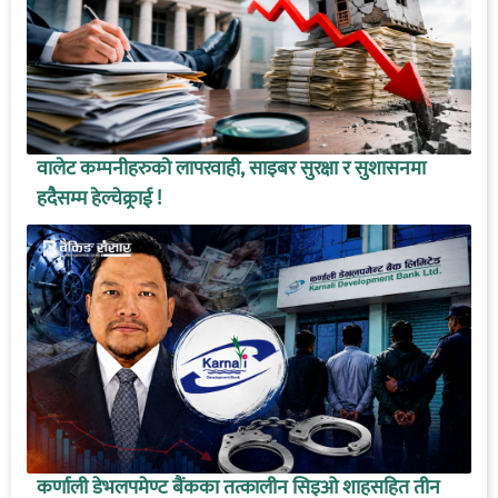
वालेट कम्पनीहरुको लापरवाही, साइबर सुरक्षा र सुशासनमा
हदैसम्म हेल्चेक्र्राई !
कर्णाली डेभलपमेण्ट बैंकका तत्कालीन सिइओ शाहसहित तीन