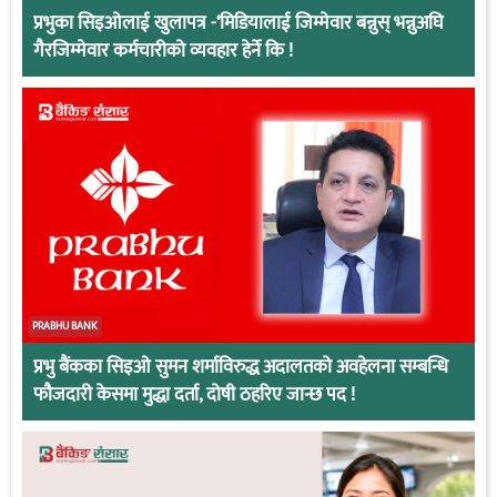
प्रभुका सिइओलाई खुलापत्र -‘मिडियालाई जिम्मेवार बन्नुस् भन्नुअघि
गैरजिम्मेवार कर्मचारीको व्यवहार हेर्ने कि !
PRABHU BANK
प्रभु बैंकका सिइओ सुमन शर्माविरुद्ध अदालतको अवहेलना सम्बन्धि
फौजदारी केसमा मुद्धा दर्ता, दोषी ठहरिए जान्छ पद !