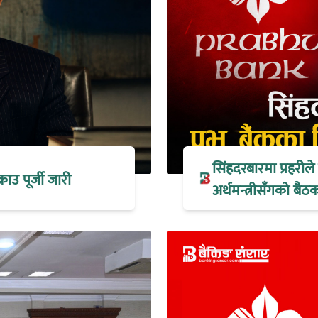
सिंहदरबारमा प्रहरील
्राउ पूर्जी जारी
अर्थमन्त्रीसँगको ब