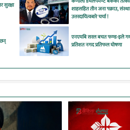
कर्णाली डेभलपमेण्ट बैंकका तत्
 सुरक्षा
शाहसहित तीन जना पक्राउ, संस्थ
उत्तरदायित्वबारे चर्चा !
एनएमबि सरल बचत फण्ड-इले गर्
ँछन्
प्रतिशत नगद प्रतिफल घोषणा