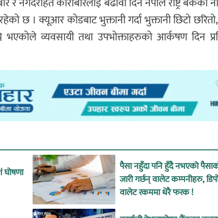
र र नगदरहित कारोबारलाई बढावा दिने नेपाल राष्ट्र बैंकको 
रहेको छ । क्यूआर कोडबाट भुक्तानी गर्दा भुक्तानी छिटो छरितो,
ाग्ने भएकोले व्यवसायी तथा उपभोक्ताहरुको आर्कषण दिन प्र
पैसा नहुँदा पनि हुँदै नभएको पैसा
शं घोषणा
जारी गर्छन् वालेट कम्पनीहरु, डिप
वालेट रकममा धेरै फरक !