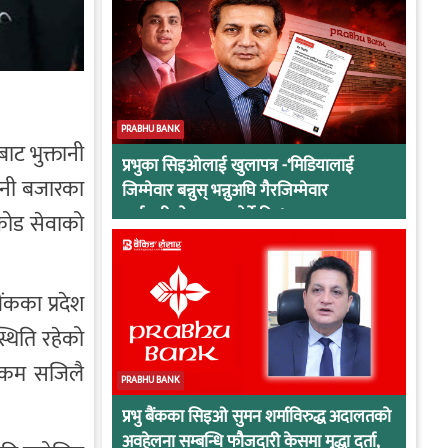
PRABHU BANK
ाट भुक्तानी
प्रभुका सिइओलाई खुलापत्र -‘मिडियालाई
पानी बजारका
जिम्मेवार बन्नुस् भन्नुअघि गैरजिम्मेवार
कर्मचारीको व्यवहार हेर्ने कि !
 कोड सेवाको
ैंकका प्रदेश
स्थिति रहेको
 रकम सजिलै
PRABHU BANK
प्रभु बैंकका सिइओ सुमन शर्माविरुद्ध अदालतको
अवहेलना सम्बन्धि फौजदारी केसमा मुद्धा दर्ता,