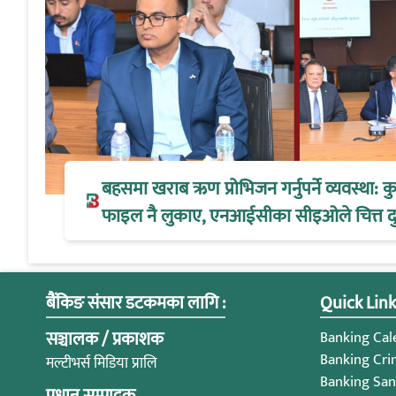
बहसमा खराब ऋण प्रोभिजन गर्नुपर्ने व्यवस्था:
फाइल नै लुकाए, एनआईसीका सीइओले चित्त द
बैंकिङ संसार डटकमका लागि :
Quick Link
सञ्चालक / प्रकाशक
Banking Cale
Banking Cri
मल्टीभर्स मिडिया प्रालि
Banking San