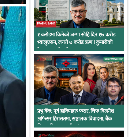
PRABHU BANK
१ करोडमा किनेको जग्गा सोहि दिन १७ करोड
भ्यालुएसन, लगत्तै ७ करोड ऋण ! कुमारीको
केसमा प्रभुको कनेक्सन !
प्रभु बैंक: पूर्व हाकिमहरु फरार, चिफ बिजनेश
अफिसर हिरासतमा, सञ्चालक विवादमा, बैंक
नियामकीय कारवाहीमा !