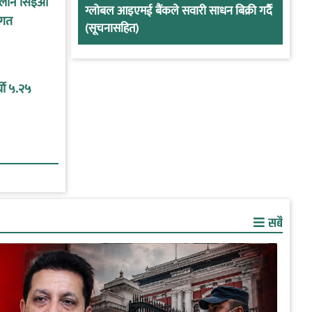
कालीन सिइओ
ग्लोबल आइएमई बैंकले सवारी साधन बिक्री गर्दै
ागत
(सूचनासहित)
यो ५.२५
सबै