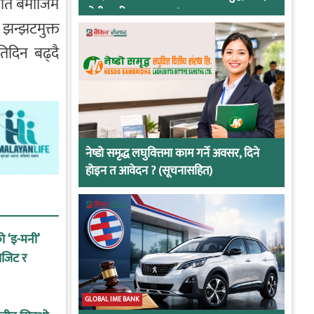
नीति बमोजिम
दोषी ठहरिए जान्छ पद !
 झन्झटमुक्त
तिदिन बढ्दै
नेष्डो समृद्ध लघुवित्तमा काम गर्ने अवसर, दिने
होइन त आवेदन ? (सूचनासहित)
को ‘इ-मनी’
ोजिट र
GLOBAL IME BANK