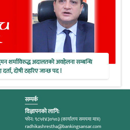
ुमन शर्माविरुद्ध अदालतको अवहेलना सम्बन्धि
 दर्ता, दोषी ठहरिए जान्छ पद !
सम्पर्क
विज्ञापनको लागि:
फोन: ९८५१४३०५०३ (कार्यालय समयमा मात्र)
radhikashrestha@bankingsansar.com