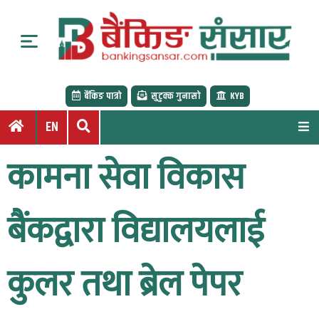
S
k
i
p
t
बैंकिङ पात्रो
सुटुक्क गुनासो
KYB
o
c
EN
o
n
कामना सेवा विकास
t
e
n
बैंकद्वारा विद्यालयलाई
t
कुलर तथा ब्रेल पेपर