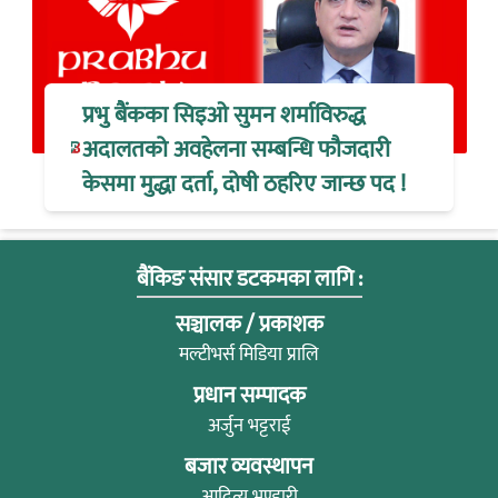
प्रभु बैंकका सिइओ सुमन शर्माविरुद्ध
अदालतको अवहेलना सम्बन्धि फौजदारी
केसमा मुद्धा दर्ता, दोषी ठहरिए जान्छ पद !
बैंकिङ संसार डटकमका लागि :
सञ्चालक / प्रकाशक
मल्टीभर्स मिडिया प्रालि
प्रधान सम्पादक
अर्जुन भट्टराई
बजार व्यवस्थापन
आदित्य भण्डारी