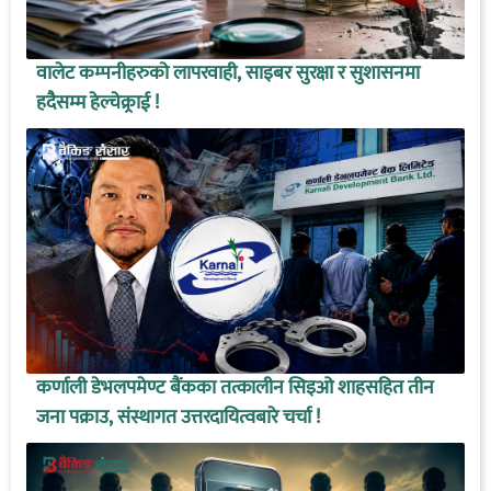
वालेट कम्पनीहरुको लापरवाही, साइबर सुरक्षा र सुशासनमा
हदैसम्म हेल्चेक्र्राई !
कर्णाली डेभलपमेण्ट बैंकका तत्कालीन सिइओ शाहसहित तीन
जना पक्राउ, संस्थागत उत्तरदायित्वबारे चर्चा !