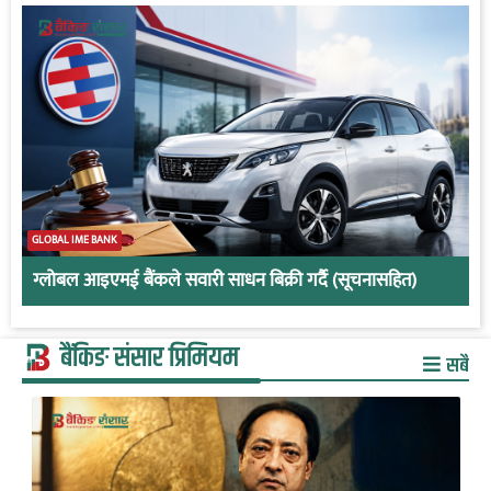
GLOBAL IME BANK
ग्लोबल आइएमई बैंकले सवारी साधन बिक्री गर्दै (सूचनासहित)
बैंकिङ संसार प्रिमियम
सबै