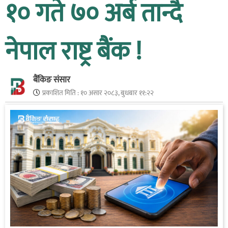
१० गते ७० अर्ब तान्दै
नेपाल राष्ट्र बैंक !
बैंकिङ संसार
प्रकाशित मिति :
१० असार २०८३, बुधबार ११:२२