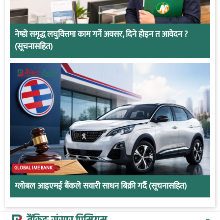
नेष्डो समृद्ध लघुवित्तमा काम गर्ने अवसर, दिने होइन त आवेदन ?
(सूचनासहित)
GLOBAL IME BANK
ग्लोबल आइएमई बैंकले सवारी साधन बिक्री गर्दै (सूचनासहित)