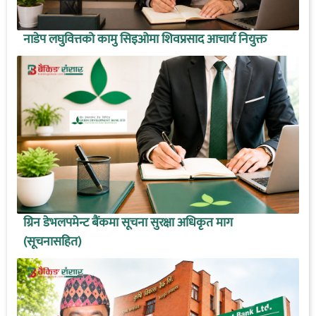
नाडेप लघुवित्तको कामु सिइओमा शिवप्रसाद आचार्य नियुक्त
ग्रिन डेभलपमेन्ट बैंकमा सूचना सुरक्षा अधिकृत माग
(सूचनासहित)