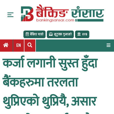
S
k
i
p
t
बैंकिङ पात्रो
सुटुक्क गुनासो
KYB
o
c
EN
o
n
कर्जा लगानी सुस्त हुँदा
t
e
n
बैंकहरुमा तरलता
t
थुप्रिएको थुप्रियै, असार