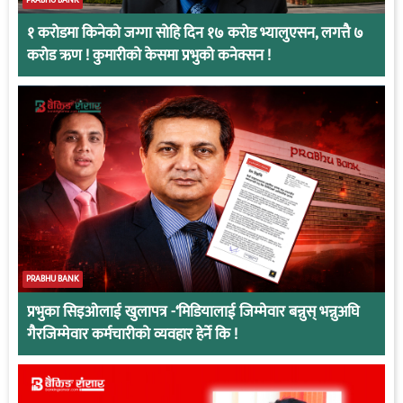
PRABHU BANK
१ करोडमा किनेको जग्गा सोहि दिन १७ करोड भ्यालुएसन, लगत्तै ७
करोड ऋण ! कुमारीको केसमा प्रभुको कनेक्सन !
PRABHU BANK
प्रभुका सिइओलाई खुलापत्र -‘मिडियालाई जिम्मेवार बन्नुस् भन्नुअघि
गैरजिम्मेवार कर्मचारीको व्यवहार हेर्ने कि !