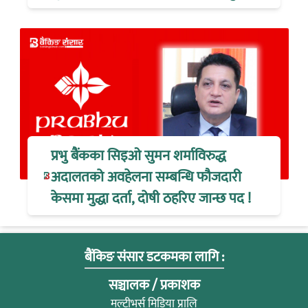
प्रभु बैंकका सिइओ सुमन शर्माविरुद्ध
अदालतको अवहेलना सम्बन्धि फौजदारी
केसमा मुद्धा दर्ता, दोषी ठहरिए जान्छ पद !
बैंकिङ संसार डटकमका लागि :
सञ्चालक / प्रकाशक
मल्टीभर्स मिडिया प्रालि