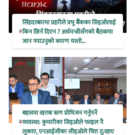
सिंहदरबारमा प्रहरीले प्रभु बैंकका सिइओलाई
किन छिर्न दिएन ? अर्थमन्त्रीसँगको बैठकमा
जान नपाउनुको कारण यस्तो…
बहसमा खराब ऋण प्रोभिजन गर्नुपर्ने
व्यवस्था: कुमारीका सिइओले फाइल नै
लुकाए, एनआईसीका सीइओले चित्त दु:खाए