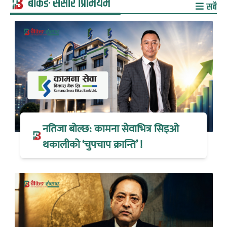
बैंकिङ संसार प्रिमियम
सबै
नतिजा बोल्छ: कामना सेवाभित्र सिइओ
थकालीको ‘चुपचाप क्रान्ति’ !