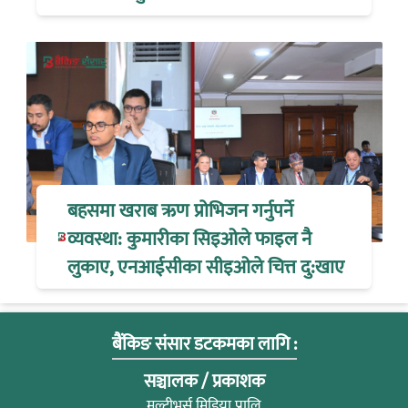
बहसमा खराब ऋण प्रोभिजन गर्नुपर्ने
व्यवस्था: कुमारीका सिइओले फाइल नै
लुकाए, एनआईसीका सीइओले चित्त दु:खाए
बैंकिङ संसार डटकमका लागि :
सञ्चालक / प्रकाशक
मल्टीभर्स मिडिया प्रालि