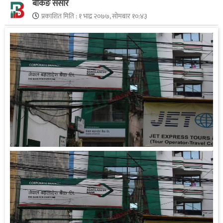
बैंकिङ संसार
प्रकाशित मिति :
१ भाद्र २०७७, सोमबार १०:४३