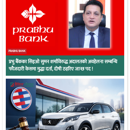
PRABHU BANK
प्रभु बैंकका सिइओ सुमन शर्माविरुद्ध अदालतको अवहेलना सम्बन्धि
फौजदारी केसमा मुद्धा दर्ता, दोषी ठहरिए जान्छ पद !