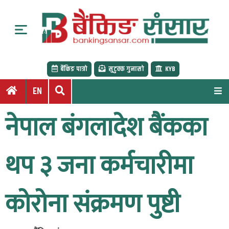
S
k
i
p
t
बैंकिङ पात्रो
सुटुक्क गुनासो
KYB
o
c
EN
o
n
नेपाल बंगलादेश बैंकका
t
e
n
थप ३ जना कर्मचारीमा
t
कोरोना संक्रमण पुष्टी