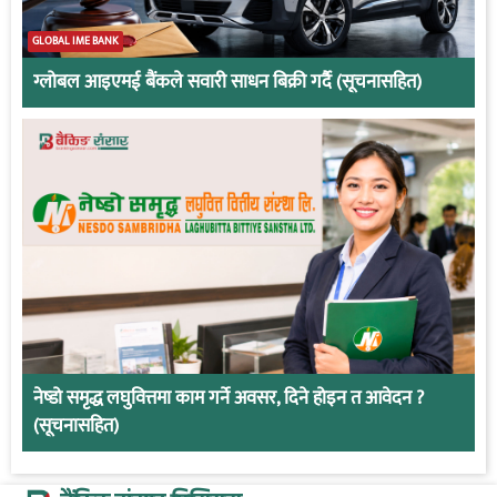
GLOBAL IME BANK
ग्लोबल आइएमई बैंकले सवारी साधन बिक्री गर्दै (सूचनासहित)
नेष्डो समृद्ध लघुवित्तमा काम गर्ने अवसर, दिने होइन त आवेदन ?
(सूचनासहित)