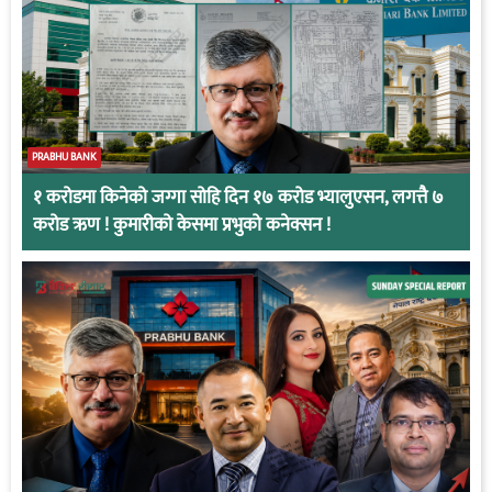
PRABHU BANK
१ करोडमा किनेको जग्गा सोहि दिन १७ करोड भ्यालुएसन, लगत्तै ७
करोड ऋण ! कुमारीको केसमा प्रभुको कनेक्सन !