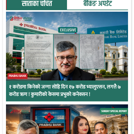
साताका चर्चित
बैंकिङ अपडेट
PRABHU BANK
१ करोडमा किनेको जग्गा सोहि दिन १७ करोड भ्यालुएसन, लगत्तै ७
करोड ऋण ! कुमारीको केसमा प्रभुको कनेक्सन !