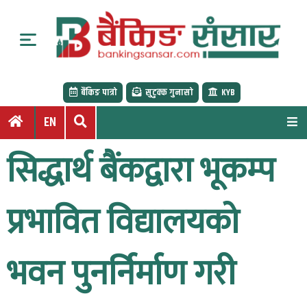
S
k
i
p
t
बैंकिङ पात्रो
सुटुक्क गुनासो
KYB
o
c
EN
o
n
सिद्धार्थ बैंकद्वारा भूकम्प
t
e
n
प्रभावित विद्यालयको
t
भवन पुनर्निर्माण गरी