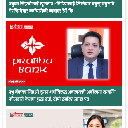
प्रभुका सिइओलाई खुलापत्र -‘मिडियालाई जिम्मेवार बन्नुस् भन्नुअघि
गैरजिम्मेवार कर्मचारीको व्यवहार हेर्ने कि !
PRABHU BANK
प्रभु बैंकका सिइओ सुमन शर्माविरुद्ध अदालतको अवहेलना सम्बन्धि
फौजदारी केसमा मुद्धा दर्ता, दोषी ठहरिए जान्छ पद !