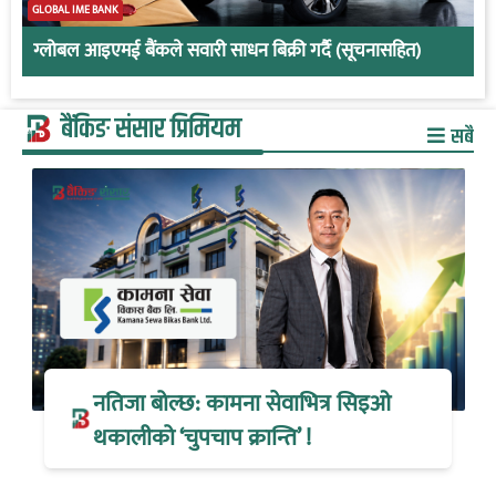
GLOBAL IME BANK
ग्लोबल आइएमई बैंकले सवारी साधन बिक्री गर्दै (सूचनासहित)
बैंकिङ संसार प्रिमियम
सबै
नतिजा बोल्छ: कामना सेवाभित्र सिइओ
थकालीको ‘चुपचाप क्रान्ति’ !