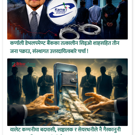
कर्णाली डेभलपमेण्ट बैंकका तत्कालीन सिइओ शाहसहित तीन
जना पक्राउ, संस्थागत उत्तरदायित्वबारे चर्चा !
वालेट कम्पनीमा बदमासी, सञ्चालक र सेयरधनीले नै गैरकानुनी