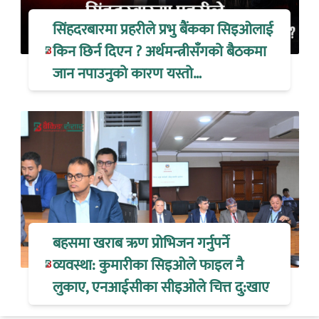
सिंहदरबारमा प्रहरीले प्रभु बैंकका सिइओलाई
किन छिर्न दिएन ? अर्थमन्त्रीसँगको बैठकमा
जान नपाउनुको कारण यस्तो…
बहसमा खराब ऋण प्रोभिजन गर्नुपर्ने
व्यवस्था: कुमारीका सिइओले फाइल नै
लुकाए, एनआईसीका सीइओले चित्त दु:खाए