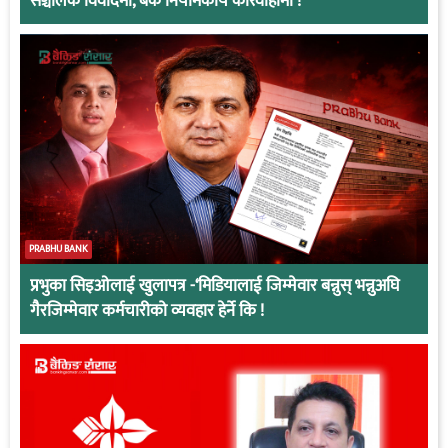
सञ्चालक विवादमा, बैंक नियामकीय कारवाहीमा !
PRABHU BANK
प्रभुका सिइओलाई खुलापत्र -‘मिडियालाई जिम्मेवार बन्नुस् भन्नुअघि
गैरजिम्मेवार कर्मचारीको व्यवहार हेर्ने कि !