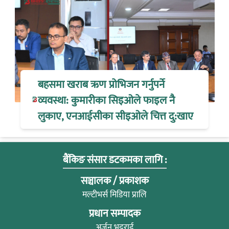
बहसमा खराब ऋण प्रोभिजन गर्नुपर्ने
व्यवस्था: कुमारीका सिइओले फाइल नै
लुकाए, एनआईसीका सीइओले चित्त दु:खाए
बैंकिङ संसार डटकमका लागि :
सञ्चालक / प्रकाशक
मल्टीभर्स मिडिया प्रालि
प्रधान सम्पादक
अर्जुन भट्टराई