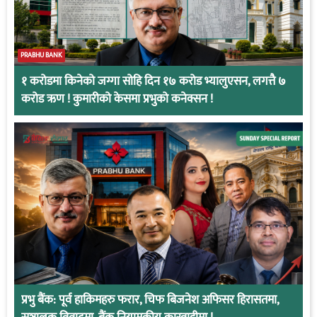
PRABHU BANK
१ करोडमा किनेको जग्गा सोहि दिन १७ करोड भ्यालुएसन, लगत्तै ७
करोड ऋण ! कुमारीको केसमा प्रभुको कनेक्सन !
प्रभु बैंक: पूर्व हाकिमहरु फरार, चिफ बिजनेश अफिसर हिरासतमा,