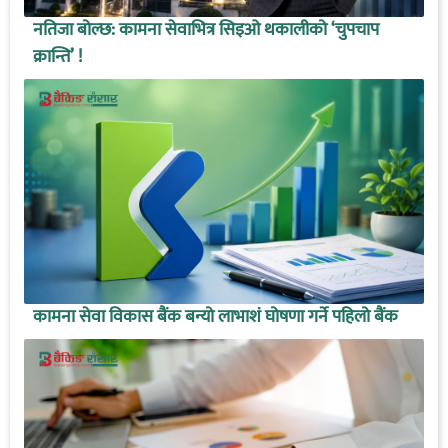
नतिजा बोल्छ: कामना सेवाभित्र सिइओ थकालीको ‘चुपचाप
क्रान्ति’ !
कामना सेवा विकास बैंक बन्यो लाभाशं घोषणा गर्ने पहिलो बैंक