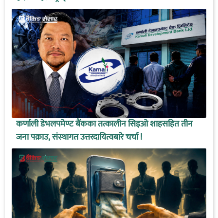
कर्णाली डेभलपमेण्ट बैंकका तत्कालीन सिइओ शाहसहित तीन
जना पक्राउ, संस्थागत उत्तरदायित्वबारे चर्चा !