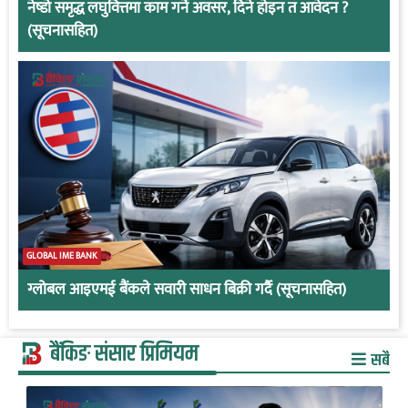
नेष्डो समृद्ध लघुवित्तमा काम गर्ने अवसर, दिने होइन त आवेदन ?
(सूचनासहित)
GLOBAL IME BANK
ग्लोबल आइएमई बैंकले सवारी साधन बिक्री गर्दै (सूचनासहित)
बैंकिङ संसार प्रिमियम
सबै