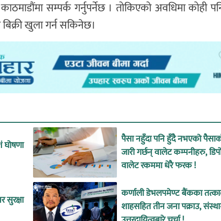
काठमाडौंमा सम्पर्क गर्नुपर्नेछ । तोकिएको अवधिमा कोही प
िक्री खुला गर्न सकिनेछ।
पैसा नहुँदा पनि हुँदै नभएको पैसा
शं घोषणा
जारी गर्छन् वालेट कम्पनीहरु, डिप
वालेट रकममा धेरै फरक !
कर्णाली डेभलपमेण्ट बैंकका तत्
 सुरक्षा
शाहसहित तीन जना पक्राउ, संस्थ
उत्तरदायित्वबारे चर्चा !