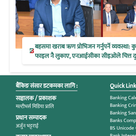
बहसमा खराब ऋण प्रोभिजन गर्नुपर्ने व्यवस्था:
फाइल नै लुकाए, एनआईसीका सीइओले चित्त द
बैंकिङ संसार डटकमका लागि :
Quick Link
सञ्चालक / प्रकाशक
Banking Cale
Banking Cri
मल्टीभर्स मिडिया प्रालि
Banking San
प्रधान सम्पादक
Banks Compl
अर्जुन भट्टराई
BS Unicode
Bank Intere