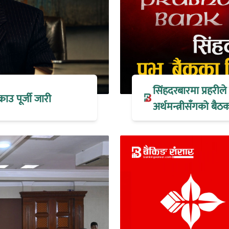
सिंहदरबारमा प्रहरील
्राउ पूर्जी जारी
अर्थमन्त्रीसँगको ब