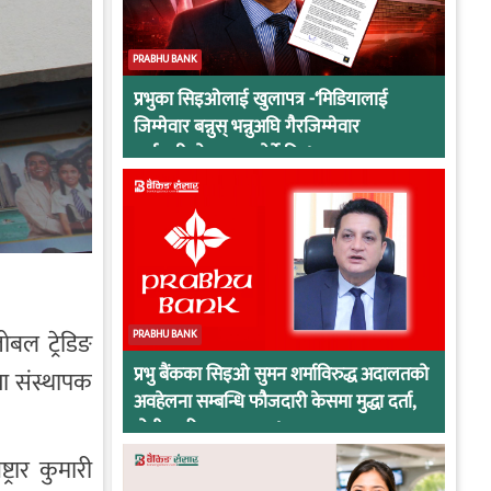
PRABHU BANK
प्रभुका सिइओलाई खुलापत्र -‘मिडियालाई
जिम्मेवार बन्नुस् भन्नुअघि गैरजिम्मेवार
कर्मचारीको व्यवहार हेर्ने कि !
ोबल ट्रेडिङ
PRABHU BANK
प्रभु बैंकका सिइओ सुमन शर्माविरुद्ध अदालतको
ता संस्थापक
अवहेलना सम्बन्धि फौजदारी केसमा मुद्धा दर्ता,
दोषी ठहरिए जान्छ पद !
रार कुमारी