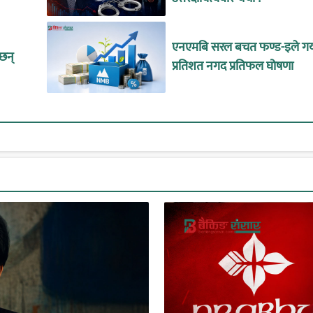
एनएमबि सरल बचत फण्ड-इले गर्
ँछन्
प्रतिशत नगद प्रतिफल घोषणा