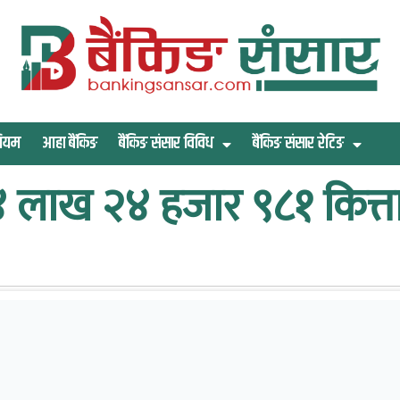
िमियम
आहा बैंकिङ
बैंकिङ संसार विविध
बैंकिङ संसार रेटिङ
४ लाख २४ हजार ९८१ कित्ता