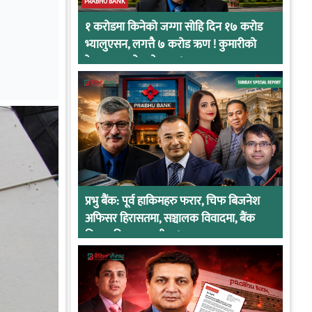
PRABHU BANK
१ करोडमा किनेको जग्गा सोहि दिन १७ करोड
भ्यालुएसन, लगत्तै ७ करोड ऋण ! कुमारीको
केसमा प्रभुको कनेक्सन !
प्रभु बैंक: पूर्व हाकिमहरु फरार, चिफ बिजनेश
अफिसर हिरासतमा, सञ्चालक विवादमा, बैंक
नियामकीय कारवाहीमा !