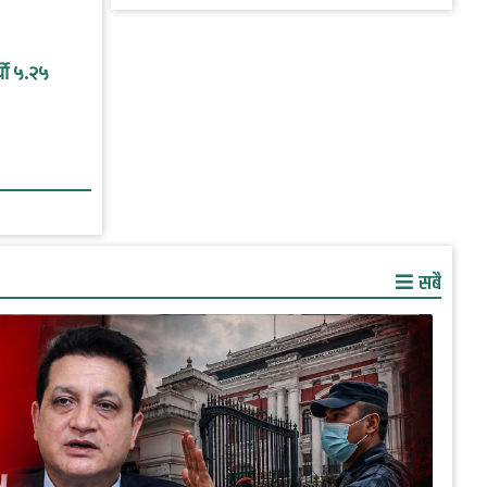
यो ५.२५
सबै