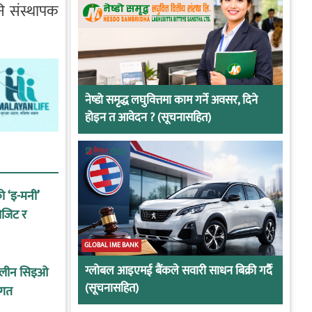
नि संस्थापक
नेष्डो समृद्ध लघुवित्तमा काम गर्ने अवसर, दिने
होइन त आवेदन ? (सूचनासहित)
को ‘इ-मनी’
ोजिट र
GLOBAL IME BANK
ग्लोबल आइएमई बैंकले सवारी साधन बिक्री गर्दै
कालीन सिइओ
(सूचनासहित)
ागत