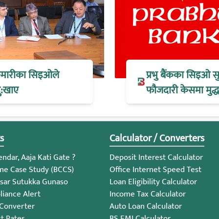
 कुमारीका सिइओले
प्रभु बैंकका सिइओ स
ु:खाए
फौजदारी केसमा मुद्धा
s
Calculator / Converters
ndar, Aaja Kati Gate ?
Deposit Interest Calculator
me Case Study (BCCS)
Office Internet Speed Test
sar Sutukka Gunaso
Loan Eligibility Calculator
iance Alert
Income Tax Calculator
 Converter
Auto Loan Calculator
st Rates
BS EMI Calculator