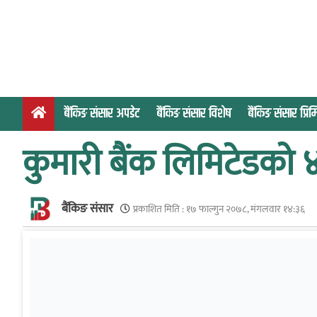
S
k
i
p
t
o
बैंकिङ संसार अपडेट
बैंकिङ संसार विशेष
बैंकिङ संसार प्र
c
o
कुमारी बैंक लिमिटेडको 
n
t
e
बैंकिङ संसार
n
प्रकाशित मिति :
१७ फाल्गुन २०७८, मंगलवार १४:३६
t