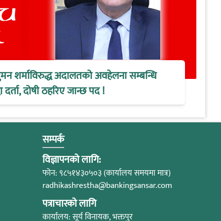
ुमन शर्माविरुद्ध अदालतको अवहेलना सम्बन्धि
 दर्ता, दोषी ठहरिए जान्छ पद !
सम्पर्क
विज्ञापनको लागि:
फोन: ९८५१४३०५०३ (कार्यालय समयमा मात्र)
radhikashrestha@bankingsansar.com
पत्राचारको लागि
कार्यालय: सूर्य विनायक, भक्तपुर