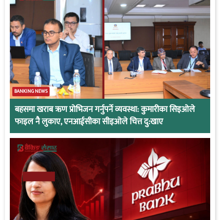
BANKING NEWS
बहसमा खराब ऋण प्रोभिजन गर्नुपर्ने व्यवस्था: कुमारीका सिइओले
फाइल नै लुकाए, एनआईसीका सीइओले चित्त दु:खाए