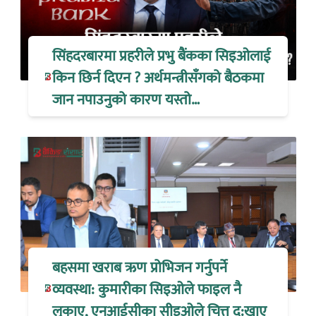
सिंहदरबारमा प्रहरीले प्रभु बैंकका सिइओलाई
किन छिर्न दिएन ? अर्थमन्त्रीसँगको बैठकमा
जान नपाउनुको कारण यस्तो…
बहसमा खराब ऋण प्रोभिजन गर्नुपर्ने
व्यवस्था: कुमारीका सिइओले फाइल नै
लुकाए, एनआईसीका सीइओले चित्त दु:खाए