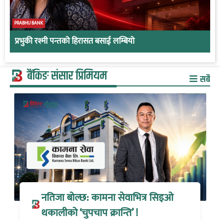
PRABHU BANK
प्रभुकी रश्मी पन्तको हिरासत बसाई लम्बियो
बैंकिङ संसार प्रिमियम
सबै
नतिजा बोल्छ: कामना सेवाभित्र सिइओ
थकालीको ‘चुपचाप क्रान्ति’ !