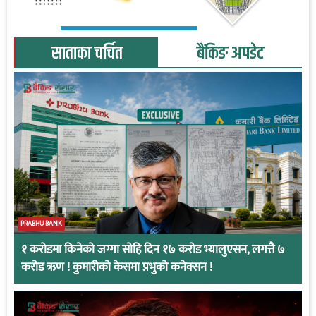
साताका चर्चित
बैंकिङ अपडेट
PRABHU BANK
१ करोडमा किनेको जग्गा सोहि दिन १७ करोड भ्यालुएसन, लगत्तै ७
करोड ऋण ! कुमारीको केसमा प्रभुको कनेक्सन !