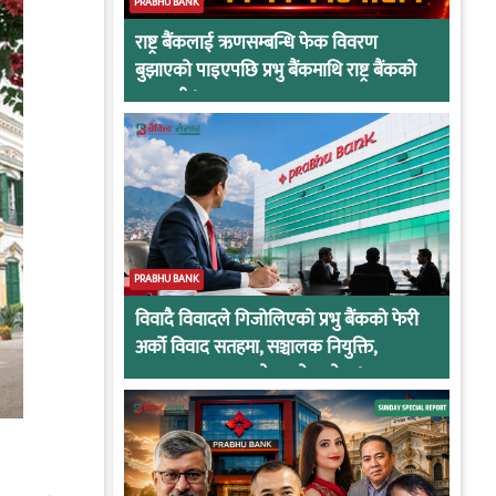
PRABHU BANK
राष्ट्र बैंकलाई ऋणसम्बन्धि फेक विवरण
बुझाएको पाइएपछि प्रभु बैंकमाथि राष्ट्र बैंकको
कारवाही !
PRABHU BANK
विवादै विवादले गिजोलिएको प्रभु बैंकको फेरी
अर्को विवाद सतहमा, सञ्चालक नियुक्ति,
अनुसन्धान र सरुवाले तात्यो माहोल !