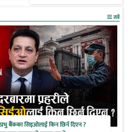
सबै
े प्रभु बैंकका सिइओलाई किन छिर्न दिएन ?