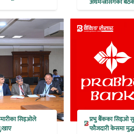
अर्थमन्त्रीसँगको ब
 कुमारीका सिइओले
प्रभु बैंकका सिइओ स
ु:खाए
फौजदारी केसमा मुद्धा