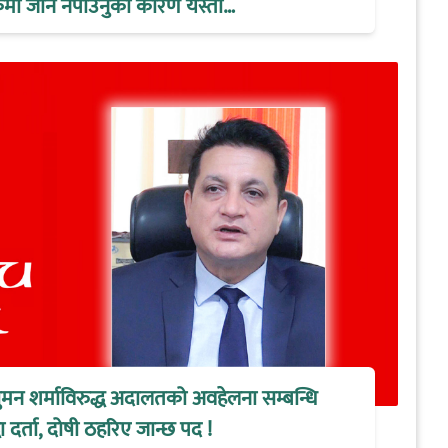
ैठकमा जान नपाउनुको कारण यस्तो…
ुमन शर्माविरुद्ध अदालतको अवहेलना सम्बन्धि
 दर्ता, दोषी ठहरिए जान्छ पद !