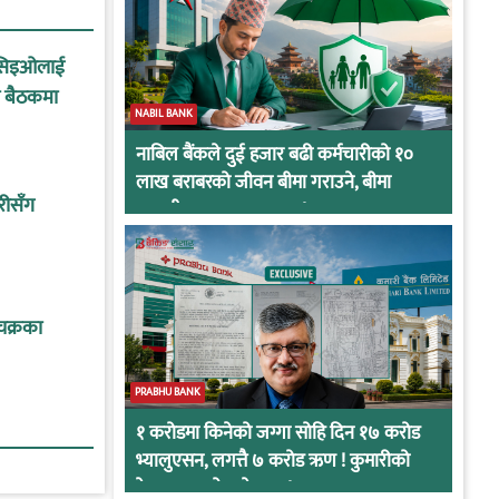
का सिइओलाई
को बैठकमा
NABIL BANK
नाबिल बैंकले दुई हजार बढी कर्मचारीको १०
लाख बराबरको जीवन बीमा गराउने, बीमा
ारीसँग
कम्पनीबाट प्रस्ताव आह्वान !
 चक्रका
PRABHU BANK
१ करोडमा किनेको जग्गा सोहि दिन १७ करोड
भ्यालुएसन, लगत्तै ७ करोड ऋण ! कुमारीको
केसमा प्रभुको कनेक्सन !