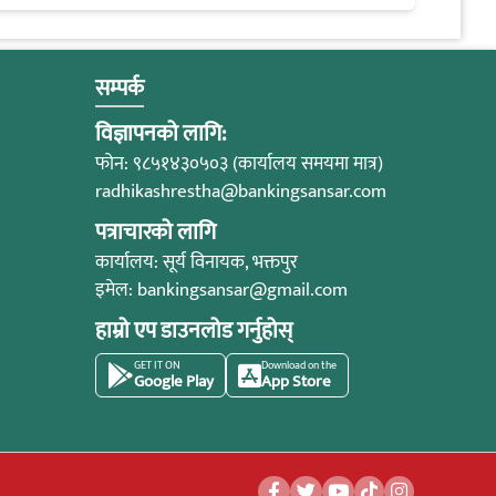
सम्पर्क
विज्ञापनको लागि:
फोन: ९८५१४३०५०३ (कार्यालय समयमा मात्र)
radhikashrestha@bankingsansar.com
पत्राचारको लागि
कार्यालय: सूर्य विनायक, भक्तपुर
इमेल:
bankingsansar@gmail.com
हाम्रो एप डाउनलोड गर्नुहोस्
GET IT ON
Download on the
Google Play
App Store