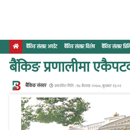
S
k
i
p
t
o
बैंकिङ संसार अपडेट
बैंकिङ संसार विशेष
बैंकिङ संसार प्र
c
o
बैंकिङ प्रणालीमा एकैपट
n
t
e
बैंकिङ संसार
n
प्रकाशित मिति :
१७ बैशाख २०७७, बुधबार १३:०२
t