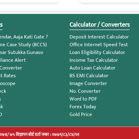
s
Calculator / Converters
ndar, Aaja Kati Gate ?
Deposit Interest Calculator
me Case Study (BCCS)
Office Internet Speed Test
sar Sutukka Gunaso
Loan Eligibility Calculator
iance Alert
Income Tax Calculator
 Converter
Auto Loan Calculator
st Rates
BS EMI Calculator
roscope
Image Converter
eck
No. Converter
s
Word to PDF
nk
Forex Today
O
Gold Price
/०७४/ ७५ विज्ञापन बोर्ड दर्ता नम्बर : ०७७९/८३/८४/०१