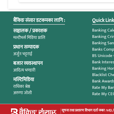
बैंकिङ संसार डटकमका लागि :
Quick Link
सञ्चालक / प्रकाशक
Banking Cale
Banking Cri
मल्टीभर्स मिडिया प्रालि
Banking San
प्रधान सम्पादक
Banks Compl
अर्जुन भट्टराई
BS Unicode
Bank Intere
बजार व्यवस्थापन
Banking Ho
आदित्य भण्डारी
Blacklist Ch
मल्टिमिडिया
Bank Award
राधिका श्रेष्ठ
Rate My Ba
अरुणा जोशी
Rate My CE
सूचना तथा प्रशारण विभाग दर्ता नम्बर :५१३ 