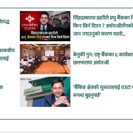
सिंहदरबारमा प्रहरीले प्रभु बैंक
िरुद्ध
किन छिर्न दिएन ? अर्थमन्त्रीसँग
जान नपाउनुको कारण यस्तो…
र्देशकबीच
बेलुकी पुन: राष्ट्र बैंकका ६ कार्यक
कालाई
छलफलमा अर्थमन्त्री
ंक
‘बैंकिङ क्षेत्रको सुस्ततालाई एउटा
रूपमा बुझ्नुपर्छ’