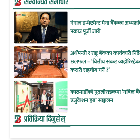
सम्बन्धित समाचार
नेपाल इन्भेष्टमेन्ट मेगा बैंकका अध्यक्षव
पक्राउ पूर्जी जारी
अर्थमन्त्री र राष्ट्र बैंकका कार्यकारी नि
छलफल – ‘वित्तीय संकट व्यहोरिरहे
कसरी सहयोग गर्ने ?’
काठमाडौँको पुतलीसडकमा ‘नबिल बै
एजुकेशन हब’ सञ्चालन
प्रतिक्रिया दिनुहोस्