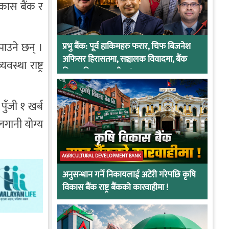
विकास बैंक र
पाउने छन् ।
प्रभु बैंक: पूर्व हाकिमहरु फरार, चिफ बिजनेश
अफिसर हिरासतमा, सञ्चालक विवादमा, बैंक
स्था राष्ट्र
नियामकीय कारवाहीमा !
पुँजी १ खर्ब
लगानी योग्य
AGRICULTURAL DEVELOPMENT BANK
अनुसन्धान गर्ने निकायलाई अटेरी गरेपछि कृषि
विकास बैंक राष्ट्र बैंकको कारवाहीमा !