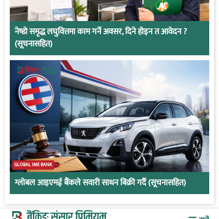
नेष्डो समृद्ध लघुवित्तमा काम गर्ने अवसर, दिने होइन त आवेदन ?
(सूचनासहित)
GLOBAL IME BANK
ग्लोबल आइएमई बैंकले सवारी साधन बिक्री गर्दै (सूचनासहित)
बैंकिङ संसार प्रिमियम