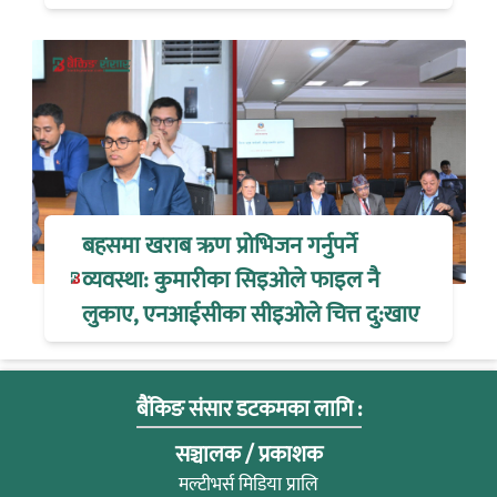
बहसमा खराब ऋण प्रोभिजन गर्नुपर्ने
व्यवस्था: कुमारीका सिइओले फाइल नै
लुकाए, एनआईसीका सीइओले चित्त दु:खाए
बैंकिङ संसार डटकमका लागि :
सञ्चालक / प्रकाशक
मल्टीभर्स मिडिया प्रालि