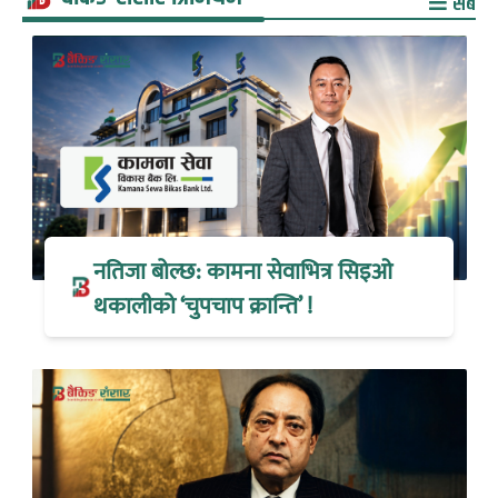
सबै
नतिजा बोल्छ: कामना सेवाभित्र सिइओ
थकालीको ‘चुपचाप क्रान्ति’ !