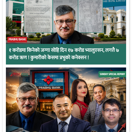
PRABHU BANK
१ करोडमा किनेको जग्गा सोहि दिन १७ करोड भ्यालुएसन, लगत्तै ७
करोड ऋण ! कुमारीको केसमा प्रभुको कनेक्सन !