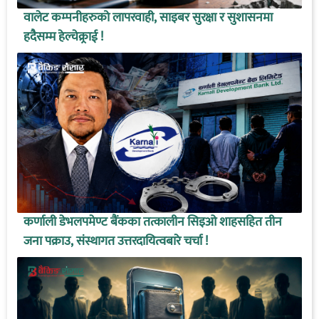
वालेट कम्पनीहरुको लापरवाही, साइबर सुरक्षा र सुशासनमा
हदैसम्म हेल्चेक्र्राई !
कर्णाली डेभलपमेण्ट बैंकका तत्कालीन सिइओ शाहसहित तीन
जना पक्राउ, संस्थागत उत्तरदायित्वबारे चर्चा !