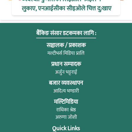
लुकाए, एनआईसीका सीइओले चित्त दु:खाए
बैंकिङ संसार डटकमका लागि :
सञ्चालक / प्रकाशक
मल्टीभर्स मिडिया प्रालि
प्रधान सम्पादक
अर्जुन भट्टराई
बजार व्यवस्थापन
आदित्य भण्डारी
मल्टिमिडिया
राधिका श्रेष्ठ
अरुणा जोशी
Quick Links