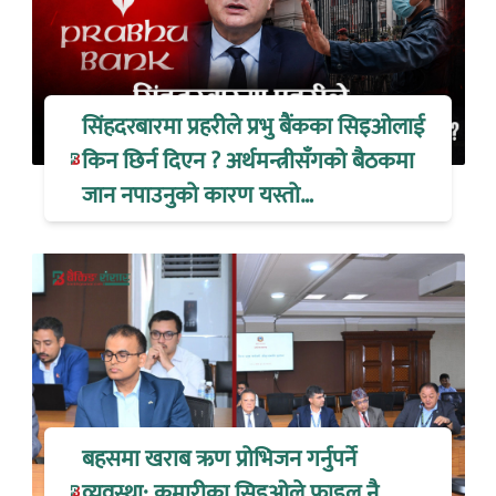
सिंहदरबारमा प्रहरीले प्रभु बैंकका सिइओलाई
किन छिर्न दिएन ? अर्थमन्त्रीसँगको बैठकमा
जान नपाउनुको कारण यस्तो…
बहसमा खराब ऋण प्रोभिजन गर्नुपर्ने
व्यवस्था: कुमारीका सिइओले फाइल नै