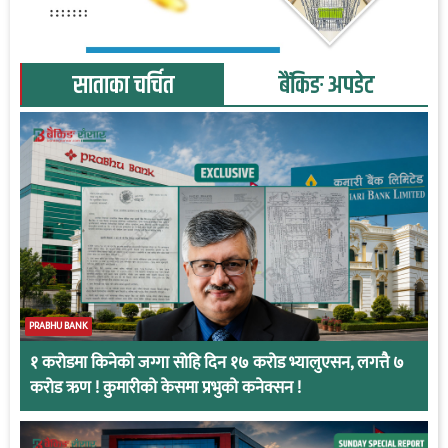
साताका चर्चित
बैंकिङ अपडेट
PRABHU BANK
१ करोडमा किनेको जग्गा सोहि दिन १७ करोड भ्यालुएसन, लगत्तै ७
करोड ऋण ! कुमारीको केसमा प्रभुको कनेक्सन !