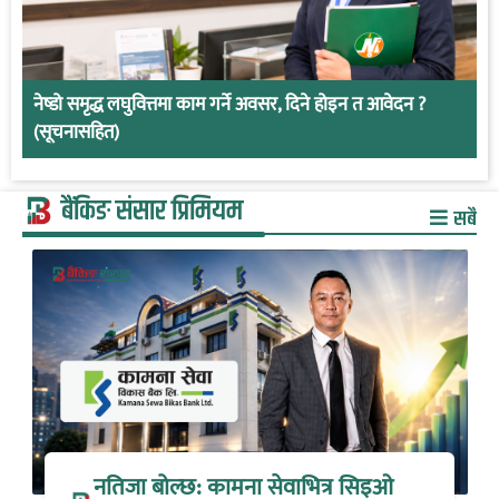
नेष्डो समृद्ध लघुवित्तमा काम गर्ने अवसर, दिने होइन त आवेदन ?
(सूचनासहित)
बैंकिङ संसार प्रिमियम
सबै
नतिजा बोल्छ: कामना सेवाभित्र सिइओ