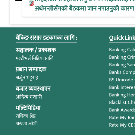
अर्थमन्त्रीसँगको बैठकमा जान नपाउनुको कारण
बैंकिङ संसार डटकमका लागि :
Quick Link
सञ्चालक / प्रकाशक
Banking Cale
Banking Cri
मल्टीभर्स मिडिया प्रालि
Banking San
प्रधान सम्पादक
Banks Compl
अर्जुन भट्टराई
BS Unicode
Bank Intere
बजार व्यवस्थापन
Banking Ho
आदित्य भण्डारी
Blacklist Ch
मल्टिमिडिया
Bank Award
राधिका श्रेष्ठ
Rate My Ba
अरुणा जोशी
Rate My CE