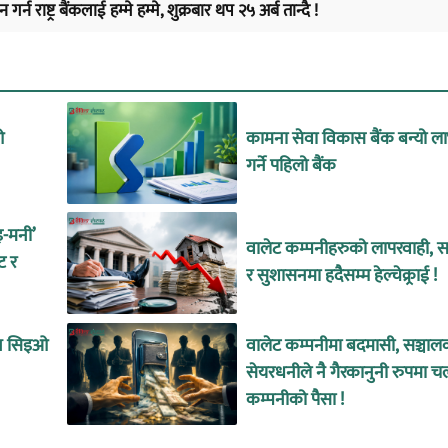
 राष्ट्र बैंकलाई हम्मे हम्मे, शुक्रबार थप २५ अर्ब तान्दै !
ओ
कामना सेवा विकास बैंक बन्यो ल
गर्ने पहिलो बैंक
इ-मनी’
वालेट कम्पनीहरुको लापरवाही, सा
ट र
र सुशासनमा हदैसम्म हेल्चेक्र्राई !
ीन सिइओ
वालेट कम्पनीमा बदमासी, सञ्चाल
सेयरधनीले नै गैरकानुनी रुपमा च
कम्पनीको पैसा !