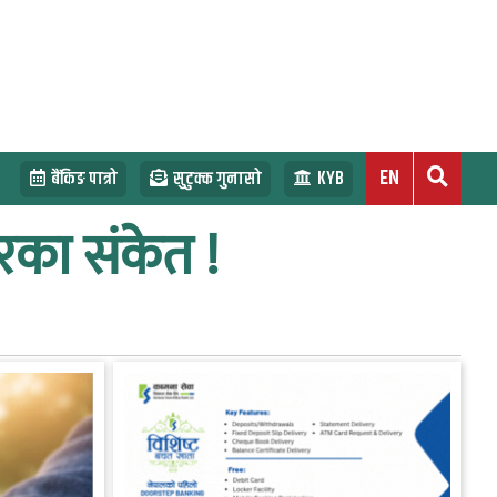
EN
बैंकिङ पात्रो
सुटुक्क गुनासो
KYB
ारका संकेत !