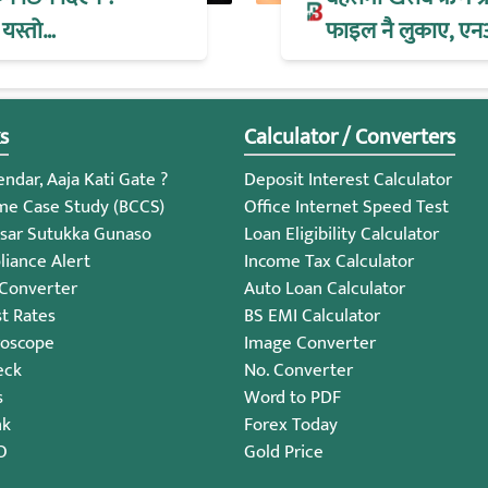
 यस्तो…
फाइल नै लुकाए, एन
s
Calculator / Converters
ndar, Aaja Kati Gate ?
Deposit Interest Calculator
me Case Study (BCCS)
Office Internet Speed Test
sar Sutukka Gunaso
Loan Eligibility Calculator
iance Alert
Income Tax Calculator
 Converter
Auto Loan Calculator
st Rates
BS EMI Calculator
roscope
Image Converter
eck
No. Converter
s
Word to PDF
nk
Forex Today
O
Gold Price