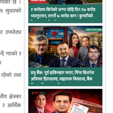
क गरेको छ ।
PRABHU BANK
मश: सुधारको
१ करोडमा किनेको जग्गा सोहि दिन १७ करोड
भ्यालुएसन, लगत्तै ७ करोड ऋण ! कुमारीको
केसमा प्रभुको कनेक्सन !
त उपभोक्ता
न्दै गएको र
।
प्रभु बैंक: पूर्व हाकिमहरु फरार, चिफ बिजनेश
त रहेको तथा
अफिसर हिरासतमा, सञ्चालक विवादमा, बैंक
नियामकीय कारवाहीमा !
य क्षेत्रका
र र आर्थिक