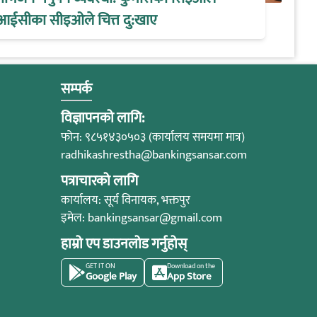
आईसीका सीइओले चित्त दु:खाए
सम्पर्क
विज्ञापनको लागि:
फोन: ९८५१४३०५०३ (कार्यालय समयमा मात्र)
radhikashrestha@bankingsansar.com
पत्राचारको लागि
कार्यालय: सूर्य विनायक, भक्तपुर
इमेल:
bankingsansar@gmail.com
हाम्रो एप डाउनलोड गर्नुहोस्
GET IT ON
Download on the
Google Play
App Store