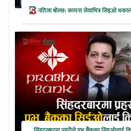
नतिजा बोल्छ: कामना सेवाभित्र सिइओ थकालीको
सिंहदरबारमा प्रहरीले प्रभु बैंकका सिइओलाई क