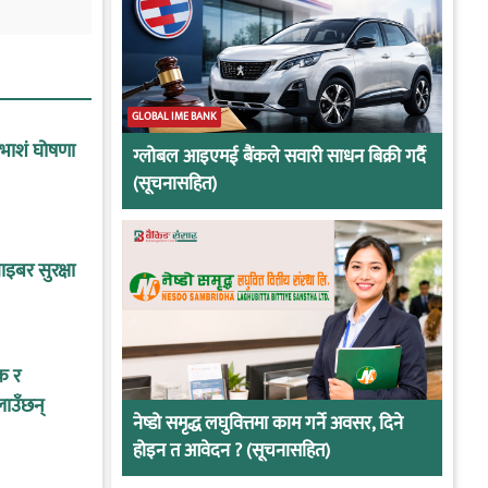
GLOBAL IME BANK
ाभाशं घोषणा
ग्लोबल आइएमई बैंकले सवारी साधन बिक्री गर्दै
(सूचनासहित)
इबर सुरक्षा
क र
लाउँछन्
नेष्डो समृद्ध लघुवित्तमा काम गर्ने अवसर, दिने
होइन त आवेदन ? (सूचनासहित)