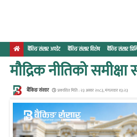
S
k
i
p
t
o
बैंकिङ संसार अपडेट
बैंकिङ संसार विशेष
बैंकिङ संसार प्र
c
o
मौद्रिक नीतिको समीक्षा स
n
t
e
बैंकिङ संसार
n
प्रकाशित मिति :
२३ असार २०८३, मंगलवार १३:२३
t