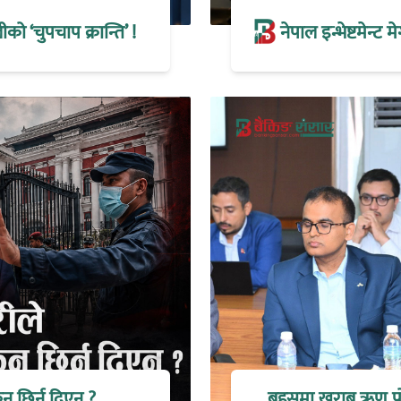
 ‘चुपचाप क्रान्ति’ !
नेपाल इन्भेष्टमेन्ट 
िन छिर्न दिएन ?
बहसमा खराब ऋण प्रोभ