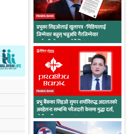
PRABHU BANK
प्रभुका सिइओलाई खुलापत्र -‘मिडियालाई
जिम्मेवार बन्नुस् भन्नुअघि गैरजिम्मेवार
कर्मचारीको व्यवहार हेर्ने कि !
PRABHU BANK
प्रभु बैंकका सिइओ सुमन शर्माविरुद्ध अदालतको
अवहेलना सम्बन्धि फौजदारी केसमा मुद्धा दर्ता,
दोषी ठहरिए जान्छ पद !