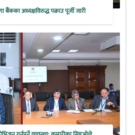
मेगा बैंकका अध्यक्षविरुद्ध पक्राउ पूर्जी जारी
िजन गर्नुपर्ने व्यवस्था: कुमारीका सिइओले