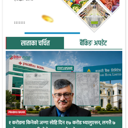
साताका चर्चित
बैंकिङ अपडेट
PRABHU BANK
१ करोडमा किनेको जग्गा सोहि दिन १७ करोड भ्यालुएसन, लगत्तै ७