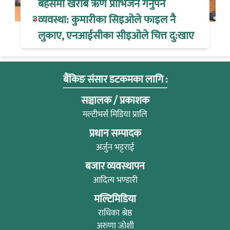
बहसमा खराब ऋण प्रोभिजन गर्नुपर्ने
व्यवस्था: कुमारीका सिइओले फाइल नै
लुकाए, एनआईसीका सीइओले चित्त दु:खाए
बैंकिङ संसार डटकमका लागि :
सञ्चालक / प्रकाशक
मल्टीभर्स मिडिया प्रालि
प्रधान सम्पादक
अर्जुन भट्टराई
बजार व्यवस्थापन
आदित्य भण्डारी
मल्टिमिडिया
राधिका श्रेष्ठ
अरुणा जोशी