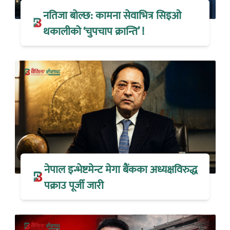
नतिजा बोल्छ: कामना सेवाभित्र सिइओ
थकालीको ‘चुपचाप क्रान्ति’ !
नेपाल इन्भेष्टमेन्ट मेगा बैंकका अध्यक्षविरुद्ध
पक्राउ पूर्जी जारी