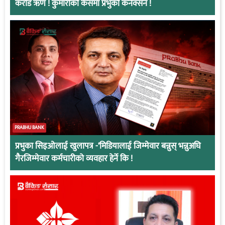
करोड ऋण ! कुमारीको केसमा प्रभुको कनेक्सन !
PRABHU BANK
प्रभुका सिइओलाई खुलापत्र -‘मिडियालाई जिम्मेवार बन्नुस् भन्नुअघि
गैरजिम्मेवार कर्मचारीको व्यवहार हेर्ने कि !