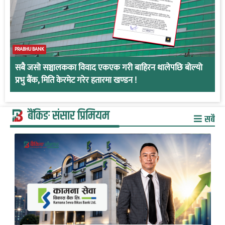
PRABHU BANK
सबै जसो सञ्चालकका विवाद एकएक गरी बाहिरन थालेपछि बोल्यो
प्रभु बैंक, मिति केरमेट गरेर हतारमा खण्डन !
बैंकिङ संसार प्रिमियम
सबै