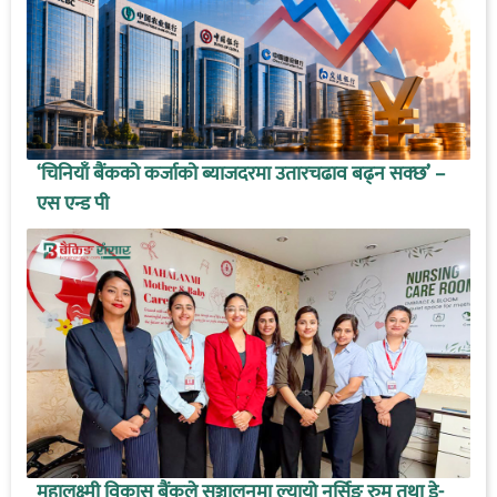
‘चिनियाँ बैंकको कर्जाको ब्याजदरमा उतारचढाव बढ्न सक्छ’ –
एस एन्ड पी
महालक्ष्मी विकास बैंकले सञ्चालनमा ल्यायो नर्सिङ रुम तथा डे-