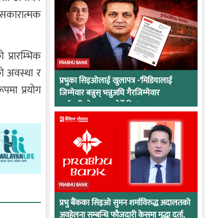
ई सकारात्मक
 प्रारम्भिक
PRABHU BANK
िको अवस्था र
प्रभुका सिइओलाई खुलापत्र -‘मिडियालाई
ूपमा प्रयोग
जिम्मेवार बन्नुस् भन्नुअघि गैरजिम्मेवार
कर्मचारीको व्यवहार हेर्ने कि !
PRABHU BANK
प्रभु बैंकका सिइओ सुमन शर्माविरुद्ध अदालतको
अवहेलना सम्बन्धि फौजदारी केसमा मुद्धा दर्ता,