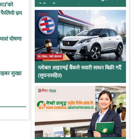
्राउ’को
दोषी ठहरिए जान्छ पद !
 फैलियो भ्रम
ाभाशं घोषणा
GLOBAL IME BANK
ग्लोबल आइएमई बैंकले सवारी साधन बिक्री गर्दै
इबर सुरक्षा
(सूचनासहित)