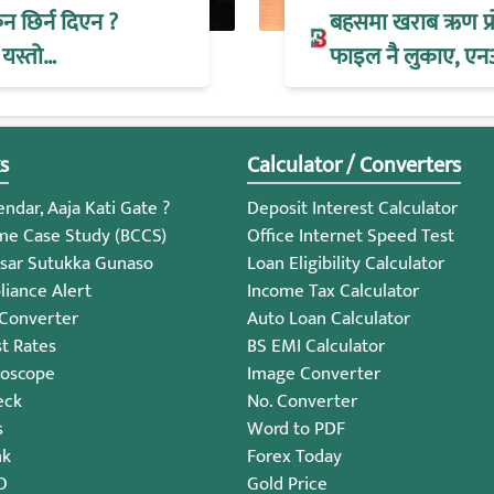
िन छिर्न दिएन ?
बहसमा खराब ऋण प्रोभ
 यस्तो…
फाइल नै लुकाए, एन
s
Calculator / Converters
ndar, Aaja Kati Gate ?
Deposit Interest Calculator
me Case Study (BCCS)
Office Internet Speed Test
sar Sutukka Gunaso
Loan Eligibility Calculator
iance Alert
Income Tax Calculator
 Converter
Auto Loan Calculator
st Rates
BS EMI Calculator
roscope
Image Converter
eck
No. Converter
s
Word to PDF
nk
Forex Today
O
Gold Price