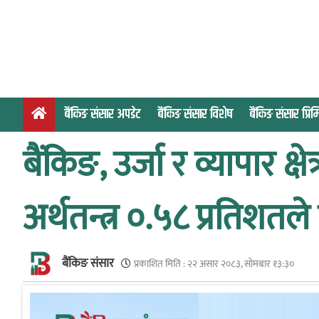
S
k
i
p
t
o
बैंकिङ संसार अपडेट
बैंकिङ संसार विशेष
बैंकिङ संसार प्र
c
o
बैंकिङ, उर्जा र व्यापार क्ष
n
t
e
अर्थतन्त्र ०.५८ प्रतिशतले 
n
t
बैंकिङ संसार
प्रकाशित मिति :
२२ असार २०८३, सोमबार १३:३०