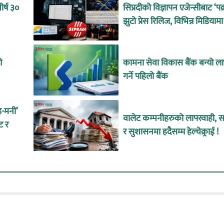
र्ष ३०
सिप्रदीको विज्ञापन एजेन्सीबाट ‘पक
झुटो प्रेस रिलिज, विभिन्न मिडियामा
ओ
कामना सेवा विकास बैंक बन्यो ल
गर्ने पहिलो बैंक
इ-मनी’
वालेट कम्पनीहरुको लापरवाही, सा
ट र
र सुशासनमा हदैसम्म हेल्चेक्र्राई !