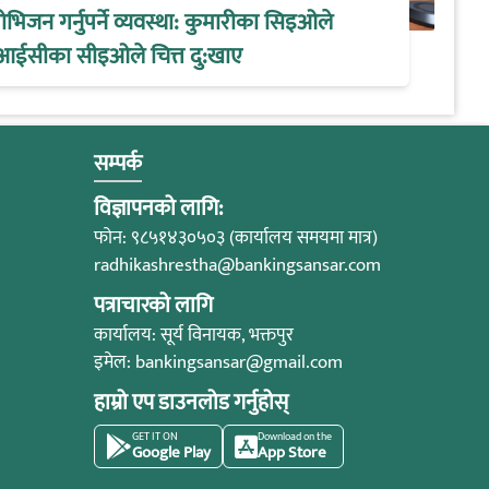
िजन गर्नुपर्ने व्यवस्था: कुमारीका सिइओले
आईसीका सीइओले चित्त दु:खाए
सम्पर्क
विज्ञापनको लागि:
फोन: ९८५१४३०५०३ (कार्यालय समयमा मात्र)
radhikashrestha@bankingsansar.com
पत्राचारको लागि
कार्यालय: सूर्य विनायक, भक्तपुर
इमेल:
bankingsansar@gmail.com
हाम्रो एप डाउनलोड गर्नुहोस्
GET IT ON
Download on the
Google Play
App Store