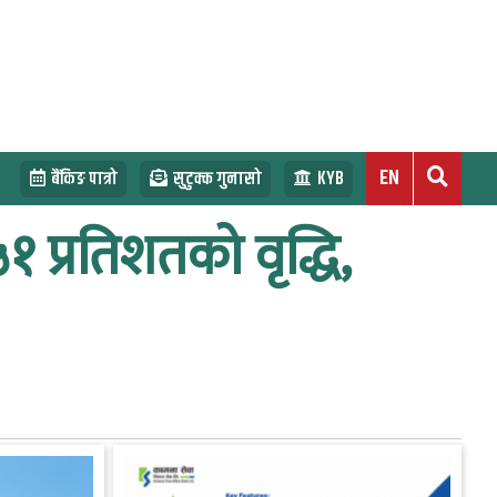
EN
बैंकिङ पात्रो
सुटुक्क गुनासो
KYB
.५१ प्रतिशतको वृद्धि,