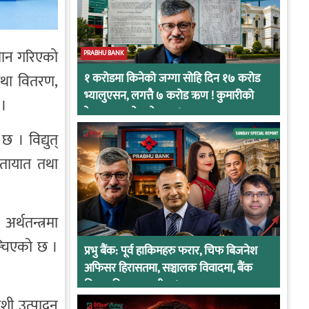
नुमान गरिएको
PRABHU BANK
न तथा वितरण,
१ करोडमा किनेको जग्गा सोहि दिन १७ करोड
भ्यालुएसन, लगत्तै ७ करोड ऋण ! कुमारीको
 ।
केसमा प्रभुको कनेक्सन !
 । विद्युत्
यातायात तथा
र्थतन्त्रमा
म्चिएको छ ।
प्रभु बैंक: पूर्व हाकिमहरु फरार, चिफ बिजनेश
अफिसर हिरासतमा, सञ्चालक विवादमा, बैंक
नियामकीय कारवाहीमा !
ेशी उत्पादन