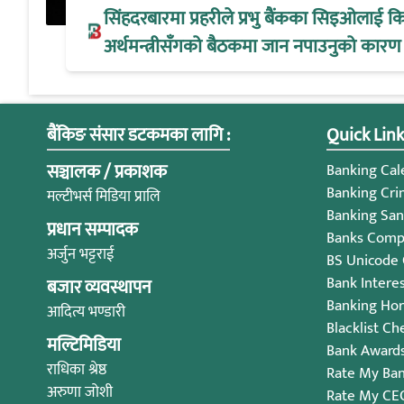
सिंहदरबारमा प्रहरीले प्रभु बैंकका सिइओलाई क
अर्थमन्त्रीसँगको बैठकमा जान नपाउनुको कारण
बैंकिङ संसार डटकमका लागि :
Quick Link
सञ्चालक / प्रकाशक
Banking Cale
Banking Cri
मल्टीभर्स मिडिया प्रालि
Banking San
प्रधान सम्पादक
Banks Compl
अर्जुन भट्टराई
BS Unicode
Bank Intere
बजार व्यवस्थापन
Banking Ho
आदित्य भण्डारी
Blacklist Ch
मल्टिमिडिया
Bank Award
राधिका श्रेष्ठ
Rate My Ba
अरुणा जोशी
Rate My CE