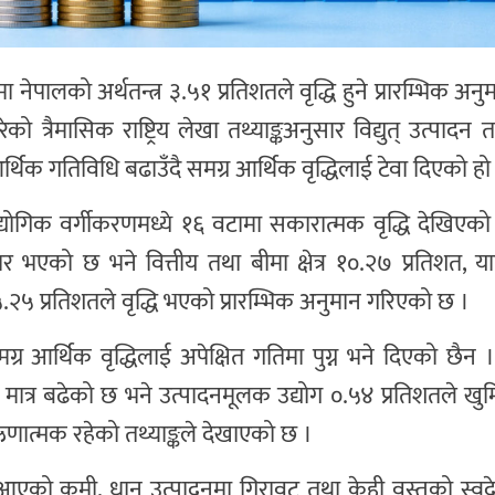
ा नेपालको अर्थतन्त्र ३.५१ प्रतिशतले वृद्धि हुने प्रारम्भिक अ
ेको त्रैमासिक राष्ट्रिय लेखा तथ्याङ्कअनुसार विद्युत् उत्पाद
 आर्थिक गतिविधि बढाउँदै समग्र आर्थिक वृद्धिलाई टेवा दिएको हो
औद्योगिक वर्गीकरणमध्ये १६ वटामा सकारात्मक वृद्धि देखिएको छ
्तार भएको छ भने वित्तीय तथा बीमा क्षेत्र १०.२७ प्रतिशत, 
र ५.२५ प्रतिशतले वृद्धि भएको प्रारम्भिक अनुमान गरिएको छ ।
ग्र आर्थिक वृद्धिलाई अपेक्षित गतिमा पुग्न भने दिएको छैन । अ
तले मात्र बढेको छ भने उत्पादनमूलक उद्योग ०.५४ प्रतिशतले खु
े ऋणात्मक रहेको तथ्याङ्कले देखाएको छ ।
तमा आएको कमी, धान उत्पादनमा गिरावट तथा केही वस्तुको स्वद