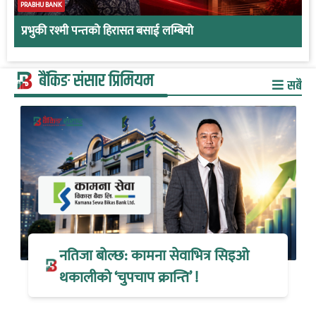
PRABHU BANK
प्रभुकी रश्मी पन्तको हिरासत बसाई लम्बियो
बैंकिङ संसार प्रिमियम
सबै
नतिजा बोल्छ: कामना सेवाभित्र सिइओ
थकालीको ‘चुपचाप क्रान्ति’ !