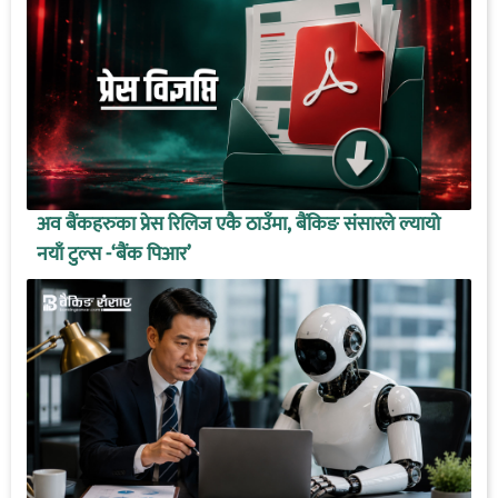
अव बैंकहरुका प्रेस रिलिज एकै ठाउँमा, बैंकिङ संसारले ल्यायो
नयाँ टुल्स -‘बैंक पिआर’