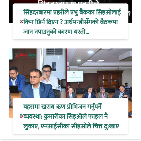
सिंहदरबारमा प्रहरीले प्रभु बैंकका सिइओलाई
किन छिर्न दिएन ? अर्थमन्त्रीसँगको बैठकमा
जान नपाउनुको कारण यस्तो…
बहसमा खराब ऋण प्रोभिजन गर्नुपर्ने
व्यवस्था: कुमारीका सिइओले फाइल नै
लुकाए, एनआईसीका सीइओले चित्त दु:खाए