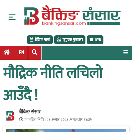
S
k
i
p
t
बैंकिङ पात्रो
सुटुक्क गुनासो
KYB
o
c
EN
o
n
मौद्रिक नीति लचिलो
t
e
n
आउँदै !
t
बैंकिङ संसार
प्रकाशित मिति :
२३ असार २०८३, मंगलवार ११:३५