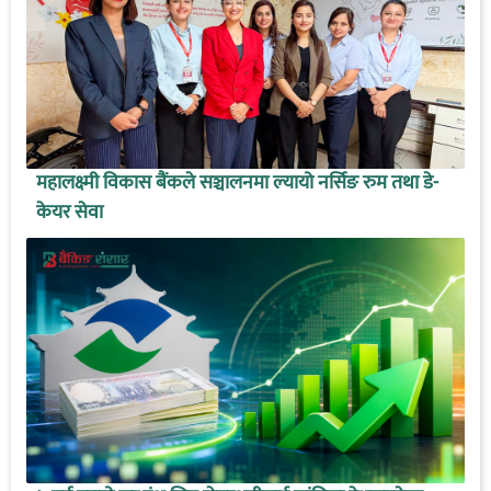
महालक्ष्मी विकास बैंकले सञ्चालनमा ल्यायो नर्सिङ रुम तथा डे-
केयर सेवा