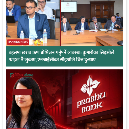
BANKING NEWS
बहसमा खराब ऋण प्रोभिजन गर्नुपर्ने व्यवस्था: कुमारीका सिइओले
फाइल नै लुकाए, एनआईसीका सीइओले चित्त दु:खाए