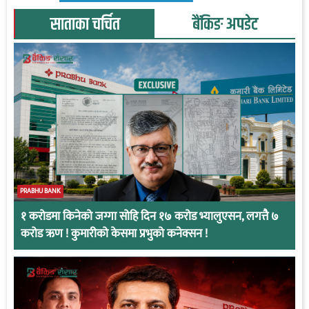
साताका चर्चित
बैंकिङ अपडेट
PRABHU BANK
१ करोडमा किनेको जग्गा सोहि दिन १७ करोड भ्यालुएसन, लगत्तै ७
करोड ऋण ! कुमारीको केसमा प्रभुको कनेक्सन !