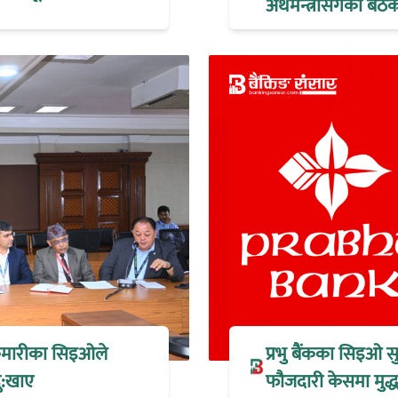
अर्थमन्त्रीसँगको ब
 कुमारीका सिइओले
प्रभु बैंकका सिइओ स
ु:खाए
फौजदारी केसमा मुद्धा