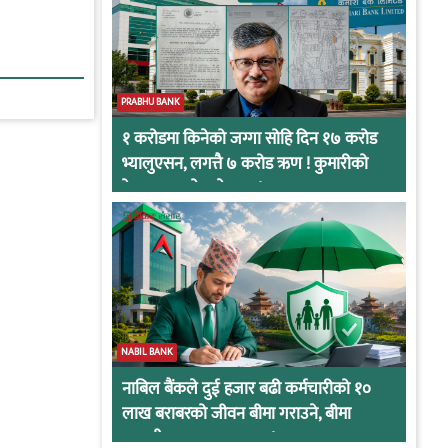
PRABHU BANK
१ करोडमा किनेको जग्गा सोहि दिन १७ करोड
भ्यालुएसन, लगत्तै ७ करोड ऋण ! कुमारीको
केसमा प्रभुको कनेक्सन !
NABIL BANK
नाबिल बैंकले दुई हजार बढी कर्मचारीको १०
लाख बराबरको जीवन बीमा गराउने, बीमा
कम्पनीबाट प्रस्ताव आह्वान !