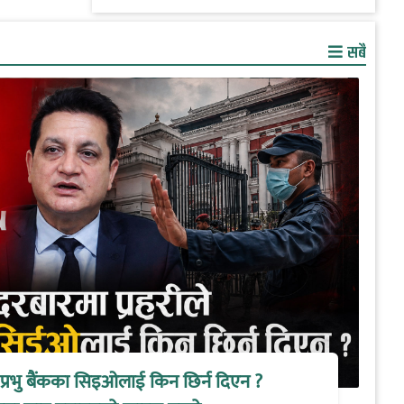
सबै
े प्रभु बैंकका सिइओलाई किन छिर्न दिएन ?