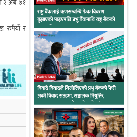
को २ अर्ब ७१
PRABHU BANK
राष्ट्र बैंकलाई ऋणसम्बन्धि फेक विवरण
बुझाएको पाइएपछि प्रभु बैंकमाथि राष्ट्र बैंकको
ख रुपैयाँ र
कारवाही !
PRABHU BANK
विवादै विवादले गिजोलिएको प्रभु बैंकको फेरी
अर्को विवाद सतहमा, सञ्चालक नियुक्ति,
अनुसन्धान र सरुवाले तात्यो माहोल !