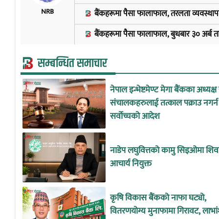
NRB
बैंकहरूमा पैसा फालाफाल, तरलता व्यवस्थापन गर्न
बैंकहरूमा पैसा फालाफाल, बुधबार ३० अर्ब तान्दै 
सम्बन्धित समाचार
नेपाल इन्भेष्टमेण्ट मेगा बैंकका अध्यक्ष
संचालकहरुलाई तत्काल पक्राउ नगर्न
सर्वोच्चको आदेश
नाडेप लघुवित्तको कामु सिइओमा शिवप
आचार्य नियुक्त
कृषि विकास बैंकको नाफा घट्यो,
वितरणयोग्य मुनाफामा गिरावट, लाभां