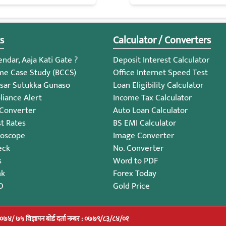
s
Calculator / Converters
ndar, Aaja Kati Gate ?
Deposit Interest Calculator
me Case Study (BCCS)
Office Internet Speed Test
sar Sutukka Gunaso
Loan Eligibility Calculator
iance Alert
Income Tax Calculator
 Converter
Auto Loan Calculator
st Rates
BS EMI Calculator
roscope
Image Converter
eck
No. Converter
s
Word to PDF
nk
Forex Today
O
Gold Price
/०७४/ ७५ विज्ञापन बोर्ड दर्ता नम्बर : ०७७९/८३/८४/०१