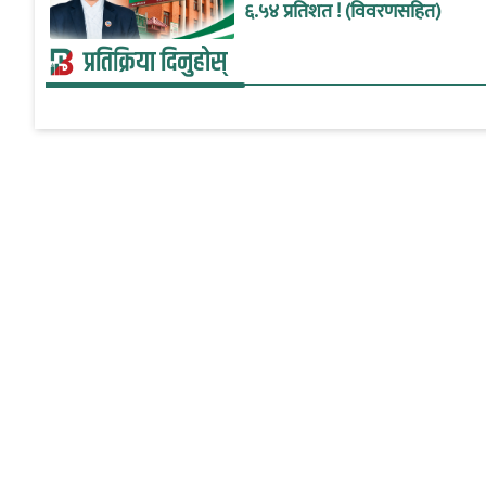
६.५४ प्रतिशत ! (विवरणसहित)
प्रतिक्रिया दिनुहोस्