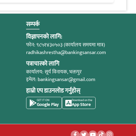
सम्पर्क
विज्ञापनको लागि:
फोन: ९८५१४३०५०३ (कार्यालय समयमा मात्र)
radhikashrestha@bankingsansar.com
पत्राचारको लागि
कार्यालय: सूर्य विनायक, भक्तपुर
इमेल:
bankingsansar@gmail.com
हाम्रो एप डाउनलोड गर्नुहोस्
GET IT ON
Download on the
Google Play
App Store