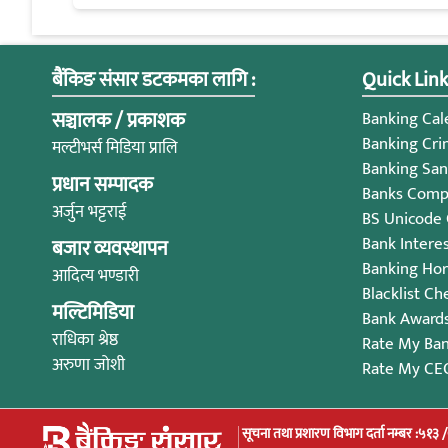
बैंकिङ संसार डटकमका लागि :
Quick Link
सञ्चालक / प्रकाशक
Banking Cale
Banking Cri
मल्टीभर्स मिडिया प्रालि
Banking San
प्रधान सम्पादक
Banks Compl
अर्जुन भट्टराई
BS Unicode
Bank Intere
बजार व्यवस्थापन
Banking Ho
आदित्य भण्डारी
Blacklist Ch
मल्टिमिडिया
Bank Award
राधिका श्रेष्ठ
Rate My Ba
अरुणा जोशी
Rate My CE
सूचना तथा प्रशारण विभाग दर्ता नम्बर :५१३ 