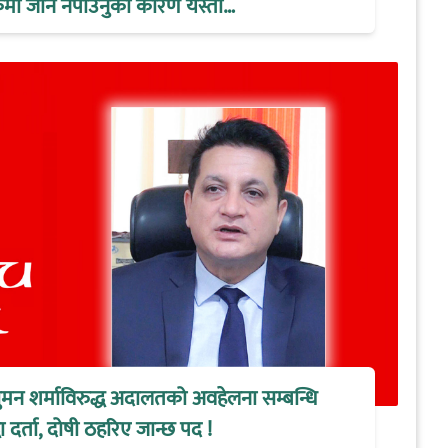
ैठकमा जान नपाउनुको कारण यस्तो…
ुमन शर्माविरुद्ध अदालतको अवहेलना सम्बन्धि
 दर्ता, दोषी ठहरिए जान्छ पद !