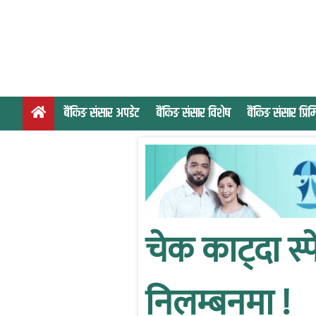
S
k
i
p
t
o
बैंकिङ संसार अपडेट
बैंकिङ संसार विशेष
बैंकिङ संसार प्र
c
o
n
t
e
n
t
चेक काट्दा स
निलम्बनमा !