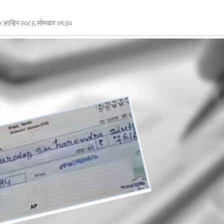
० आश्विन २०८२, सोमबार ०९:३०