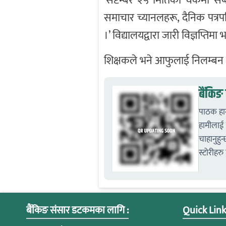
‘सेप्टेम्बर २५ मितिको चेकमा सब
समाचार च्यानलहरू, दैनिक पत्र
।’ विद्यालयद्वारा जारी विज्ञप्तिम
शिक्षकले भने आफुलाई निलम्बन
बैंकि
पाठक हाम
हामीलाई स
चाहानुहुन
स्टोरीहरु 
बैंकिङ संसार डटकमका लागि :
Quick Link