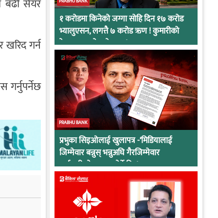
ा बढी सेयर
PRABHU BANK
१ करोडमा किनेको जग्गा सोहि दिन १७ करोड
भ्यालुएसन, लगत्तै ७ करोड ऋण ! कुमारीको
र खरिद गर्न
केसमा प्रभुको कनेक्सन !
गर्नुपर्नेछ
PRABHU BANK
प्रभुका सिइओलाई खुलापत्र -‘मिडियालाई
जिम्मेवार बन्नुस् भन्नुअघि गैरजिम्मेवार
कर्मचारीको व्यवहार हेर्ने कि !