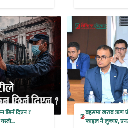
िन छिर्न दिएन ?
बहसमा खराब ऋण प्रोभ
 यस्तो…
फाइल नै लुकाए, एन