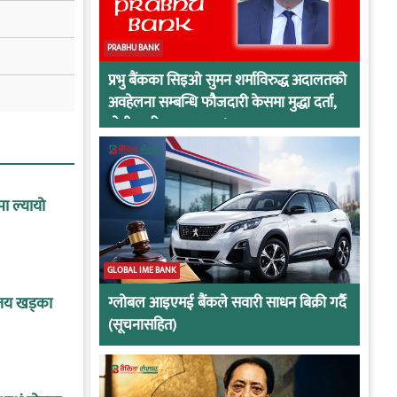
PRABHU BANK
प्रभु बैंकका सिइओ सुमन शर्माविरुद्ध अदालतको
अवहेलना सम्बन्धि फौजदारी केसमा मुद्धा दर्ता,
दोषी ठहरिए जान्छ पद !
मा ल्यायो
GLOBAL IME BANK
ग्लोबल आइएमई बैंकले सवारी साधन बिक्री गर्दै
बिजय खड्का
(सूचनासहित)