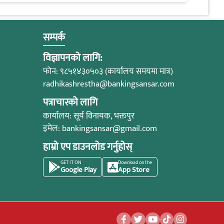
सम्पर्क
विज्ञापनको लागि:
फोन: ९८५१४३०५०३ (कार्यालय समयमा मात्र)
radhikashrestha@bankingsansar.com
पत्राचारको लागि
कार्यालय: सूर्य विनायक, भक्तपुर
इमेल:
bankingsansar@gmail.com
हाम्रो एप डाउनलोड गर्नुहोस्
GET IT ON
Download on the
Google Play
App Store