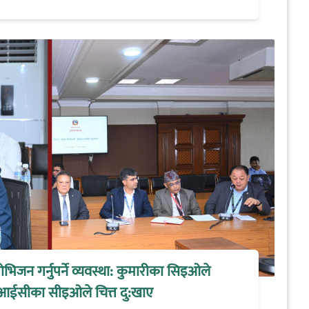
िजन गर्नुपर्ने व्यवस्था: कुमारीका सिइओले
आईसीका सीइओले चित्त दु:खाए