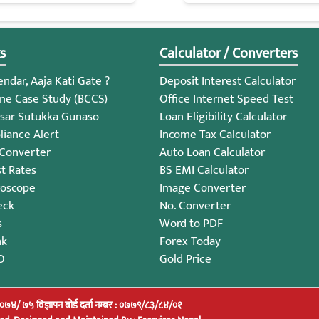
s
Calculator / Converters
ndar, Aaja Kati Gate ?
Deposit Interest Calculator
me Case Study (BCCS)
Office Internet Speed Test
sar Sutukka Gunaso
Loan Eligibility Calculator
iance Alert
Income Tax Calculator
 Converter
Auto Loan Calculator
st Rates
BS EMI Calculator
roscope
Image Converter
eck
No. Converter
s
Word to PDF
nk
Forex Today
O
Gold Price
/०७४/ ७५ विज्ञापन बोर्ड दर्ता नम्बर : ०७७९/८३/८४/०१