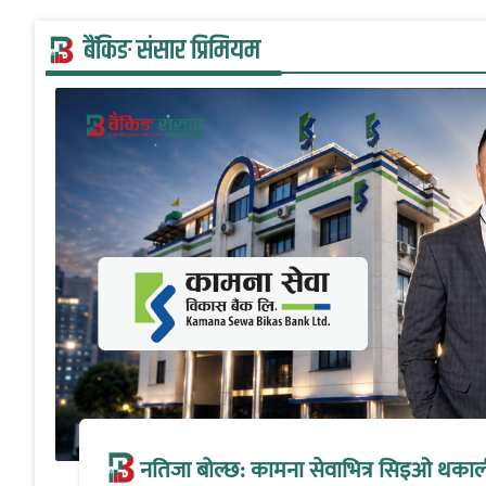
बैंकिङ संसार प्रिमियम
नतिजा बोल्छ: कामना सेवाभित्र सिइओ थकालीको