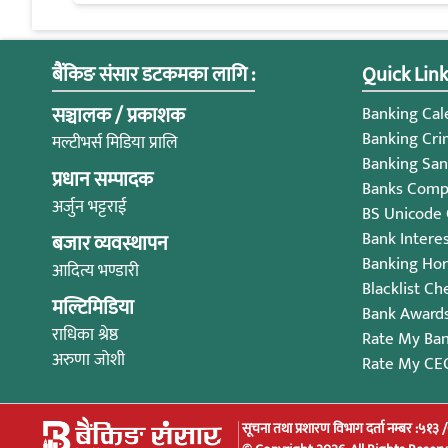
बैंकिङ संसार डटकमका लागि :
Quick Link
सञ्चालक / प्रकाशक
Banking Cale
Banking Cri
मल्टीभर्स मिडिया प्रालि
Banking San
प्रधान सम्पादक
Banks Compl
अर्जुन भट्टराई
BS Unicode
Bank Intere
बजार व्यवस्थापन
Banking Ho
आदित्य भण्डारी
Blacklist Ch
मल्टिमिडिया
Bank Award
राधिका श्रेष्ठ
Rate My Ba
अरुणा जोशी
Rate My CE
सूचना तथा प्रशारण विभाग दर्ता नम्बर :५१३ 