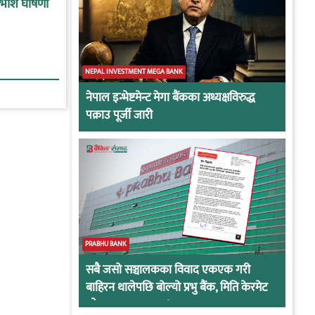
ाभाशं घोषणा
NEPAL INVESTMENT MEGA BANK
नेपाल इन्भेष्टमेन्ट मेगा बैंकका अध्यक्षविरुद्ध
पक्राउ पूर्जी जारी
PRABHU BANK
सबै जसो सञ्चालकका विवाद एकएक गरी
बाहिरन थालेपछि बोल्यो प्रभु बैंक, मिति केरमेट
गरेर हतारमा खण्डन !