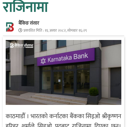
राजिनामा
बैंकिङ संसार
प्रकाशित मिति :
१६ असार २०८२, सोमबार १६:२९
काठमाडौँ । भारतको कर्नाटका
बैंकका
सिइओ
श्रीकृष्णन
हरिहर शर्माले सिइओ पदबाट राजिनामा दिएका छन्।