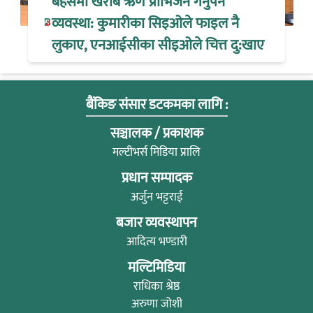
बहसमा खराब ऋण प्रोभिजन गर्नुपर्ने
व्यवस्था: कुमारीका सिइओले फाइल नै
लुकाए, एनआईसीका सीइओले चित्त दु:खाए
बैंकिङ संसार डटकमका लागि :
सञ्चालक / प्रकाशक
मल्टीभर्स मिडिया प्रालि
प्रधान सम्पादक
अर्जुन भट्टराई
बजार व्यवस्थापन
आदित्य भण्डारी
मल्टिमिडिया
राधिका श्रेष्ठ
अरुणा जोशी