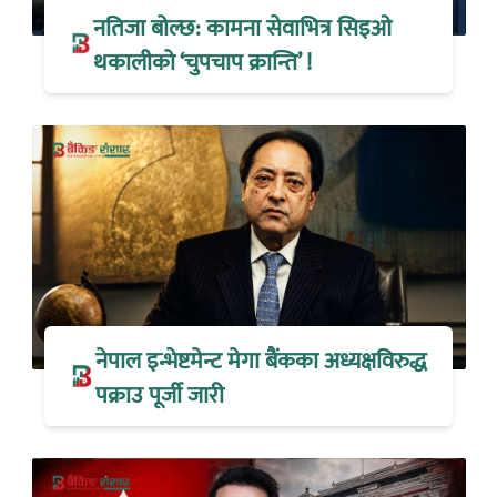
नतिजा बोल्छ: कामना सेवाभित्र सिइओ
थकालीको ‘चुपचाप क्रान्ति’ !
नेपाल इन्भेष्टमेन्ट मेगा बैंकका अध्यक्षविरुद्ध
पक्राउ पूर्जी जारी