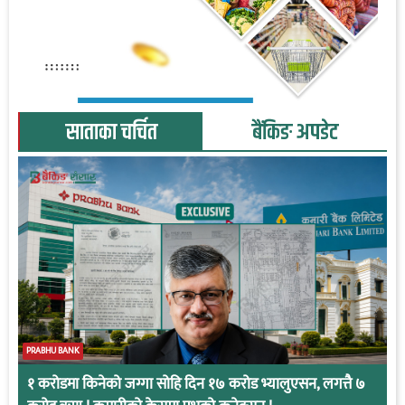
साताका चर्चित
बैंकिङ अपडेट
PRABHU BANK
१ करोडमा किनेको जग्गा सोहि दिन १७ करोड भ्यालुएसन, लगत्तै ७