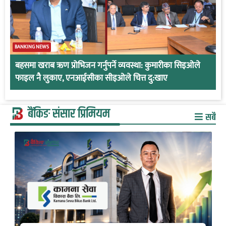
BANKING NEWS
बहसमा खराब ऋण प्रोभिजन गर्नुपर्ने व्यवस्था: कुमारीका सिइओले
फाइल नै लुकाए, एनआईसीका सीइओले चित्त दु:खाए
बैंकिङ संसार प्रिमियम
सबै