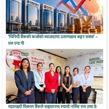
‘चिनियाँ बैंकको कर्जाको ब्याजदरमा उतारचढाव बढ्न सक्छ’ –
एस एन्ड पी
महालक्ष्मी विकास बैंकले सञ्चालनमा ल्यायो नर्सिङ रुम तथा डे-