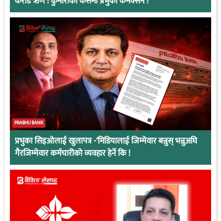
करोड ऋण ! कुमारीको केसमा प्रभुको कनेक्सन !
PRABHU BANK
प्रभुका सिइओलाई खुलापत्र -‘मिडियालाई जिम्मेवार बन्नुस् भन्नुअघि
गैरजिम्मेवार कर्मचारीको व्यवहार हेर्ने कि !