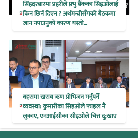
सिंहदरबारमा प्रहरीले प्रभु बैंकका सिइओलाई
किन छिर्न दिएन ? अर्थमन्त्रीसँगको बैठकमा
जान नपाउनुको कारण यस्तो…
बहसमा खराब ऋण प्रोभिजन गर्नुपर्ने
व्यवस्था: कुमारीका सिइओले फाइल नै
लुकाए, एनआईसीका सीइओले चित्त दु:खाए