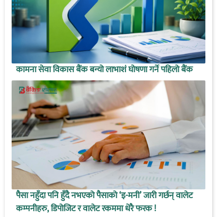
कामना सेवा विकास बैंक बन्यो लाभाशं घोषणा गर्ने पहिलो बैंक
पैसा नहुँदा पनि हुँदै नभएको पैसाको ‘इ-मनी’ जारी गर्छन् वालेट
कम्पनीहरु, डिपोजिट र वालेट रकममा धेरै फरक !