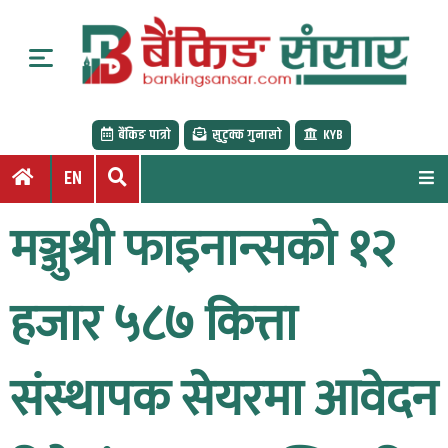
S
k
i
p
t
बैंकिङ पात्रो
सुटुक्क गुनासो
KYB
o
c
EN
o
n
मञ्जुश्री फाइनान्सको १२
t
e
n
हजार ५८७ कित्ता
t
संस्थापक सेयरमा आवेदन