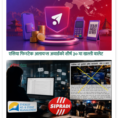
एसिया फिनटेक अलायन्स अवार्डको शीर्ष ३० मा खल्ती वालेट