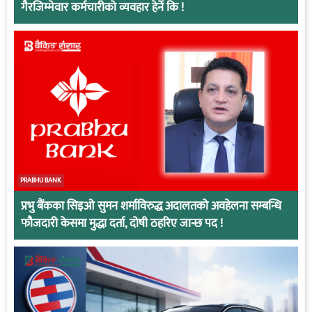
गैरजिम्मेवार कर्मचारीको व्यवहार हेर्ने कि !
PRABHU BANK
प्रभु बैंकका सिइओ सुमन शर्माविरुद्ध अदालतको अवहेलना सम्बन्धि
फौजदारी केसमा मुद्धा दर्ता, दोषी ठहरिए जान्छ पद !