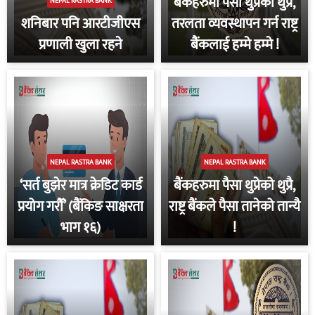
बैंकहरुमा पैसा थुप्रेको थुप्रै,
NEPAL RASTRA BANK
शनिबार पनि आरटीजीएस
तरलता व्यवस्थापन गर्न राष्ट्र
प्रणाली खुला रहने
बैंकलाई हम्मे हम्मे !
NEPAL RASTRA BANK
NEPAL RASTRA BANK
‘सर्त बुझेर मात्र क्रेडिट कार्ड
बैंकहरुमा पैसा थुप्रेको थुप्रै,
प्रयोग गरौँ’ (बैंकिङ साक्षरता
राष्ट्र बैंकले पैसा तानेको तान्यै
भाग १६)
!