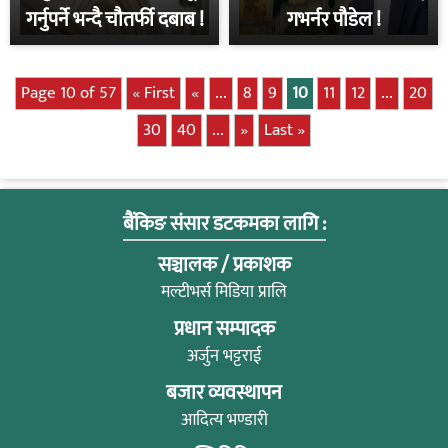
गर्नुपर्ने भन्दै चौतर्फी दबाब !
गभर्नर पौडेल !
Page 10 of 57
« First
«
...
8
9
10
11
12
...
20
30
40
...
»
Last »
बैंकिङ संसार डटकमका लागि :
सञ्चालक / प्रकाशक
मल्टीभर्स मिडिया प्रालि
प्रधान सम्पादक
अर्जुन भट्टराई
बजार व्यवस्थापन
आदित्य भण्डारी