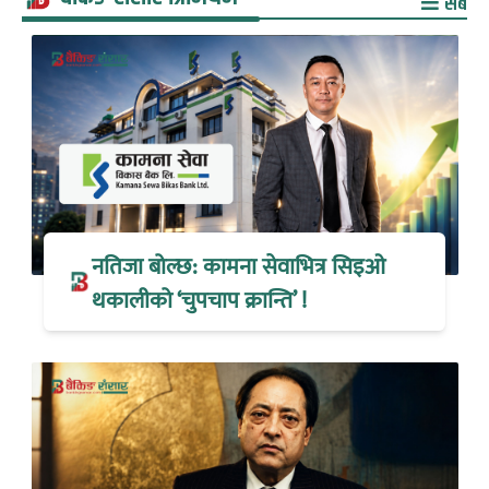
सबै
नतिजा बोल्छ: कामना सेवाभित्र सिइओ
थकालीको ‘चुपचाप क्रान्ति’ !