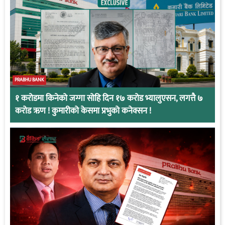
PRABHU BANK
१ करोडमा किनेको जग्गा सोहि दिन १७ करोड भ्यालुएसन, लगत्तै ७
करोड ऋण ! कुमारीको केसमा प्रभुको कनेक्सन !