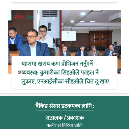
बहसमा खराब ऋण प्रोभिजन गर्नुपर्ने
व्यवस्था: कुमारीका सिइओले फाइल नै
लुकाए, एनआईसीका सीइओले चित्त दु:खाए
बैंकिङ संसार डटकमका लागि :
सञ्चालक / प्रकाशक
मल्टीभर्स मिडिया प्रालि