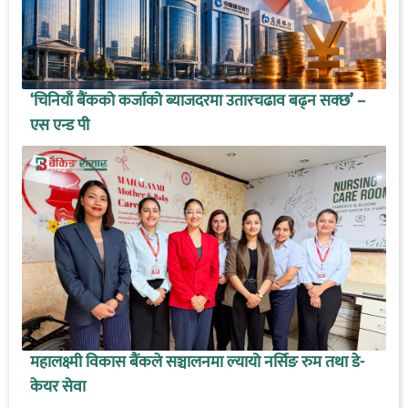
‘चिनियाँ बैंकको कर्जाको ब्याजदरमा उतारचढाव बढ्न सक्छ’ –
एस एन्ड पी
महालक्ष्मी विकास बैंकले सञ्चालनमा ल्यायो नर्सिङ रुम तथा डे-
केयर सेवा