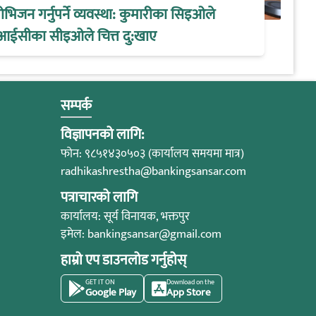
िजन गर्नुपर्ने व्यवस्था: कुमारीका सिइओले
आईसीका सीइओले चित्त दु:खाए
सम्पर्क
विज्ञापनको लागि:
फोन: ९८५१४३०५०३ (कार्यालय समयमा मात्र)
radhikashrestha@bankingsansar.com
पत्राचारको लागि
कार्यालय: सूर्य विनायक, भक्तपुर
इमेल:
bankingsansar@gmail.com
हाम्रो एप डाउनलोड गर्नुहोस्
GET IT ON
Download on the
Google Play
App Store