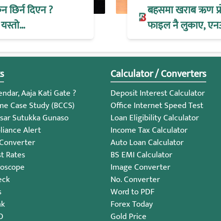
िन छिर्न दिएन ?
बहसमा खराब ऋण प्रोभ
 यस्तो…
फाइल नै लुकाए, एन
s
Calculator / Converters
ndar, Aaja Kati Gate ?
Deposit Interest Calculator
me Case Study (BCCS)
Office Internet Speed Test
sar Sutukka Gunaso
Loan Eligibility Calculator
iance Alert
Income Tax Calculator
 Converter
Auto Loan Calculator
st Rates
BS EMI Calculator
roscope
Image Converter
eck
No. Converter
s
Word to PDF
nk
Forex Today
O
Gold Price