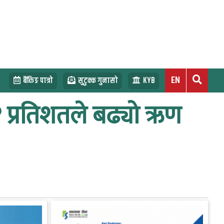
EN
बैंकिङ पात्रो
सुटुक्क गुनासो
KYB
.५१ प्रतिशतले बढ्यो ऋण