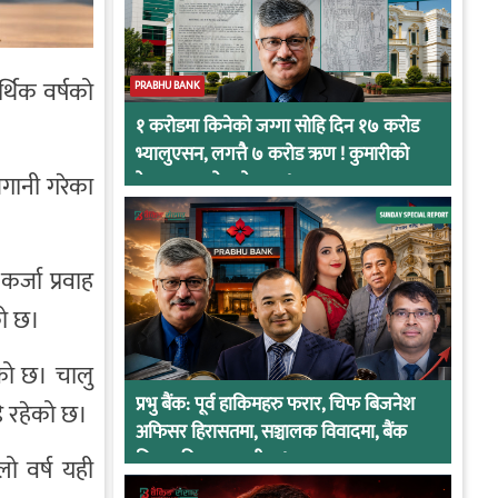
र्थिक वर्षको
PRABHU BANK
१ करोडमा किनेको जग्गा सोहि दिन १७ करोड
भ्यालुएसन, लगत्तै ७ करोड ऋण ! कुमारीको
लगानी गरेका
केसमा प्रभुको कनेक्सन !
र्जा प्रवाह
को छ।
ेको छ। चालु
प्रभु बैंक: पूर्व हाकिमहरु फरार, चिफ बिजनेश
डि रहेको छ।
अफिसर हिरासतमा, सञ्चालक विवादमा, बैंक
नियामकीय कारवाहीमा !
लो वर्ष यही