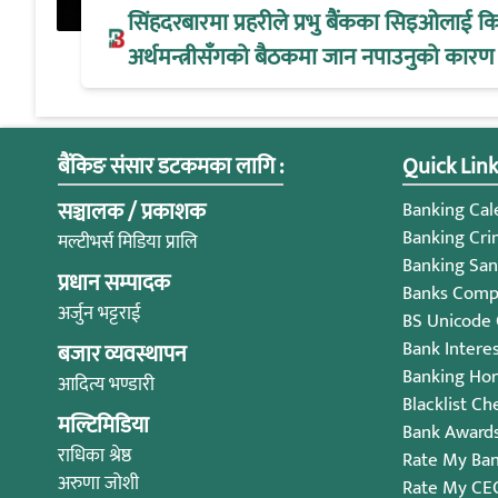
सिंहदरबारमा प्रहरीले प्रभु बैंकका सिइओलाई क
अर्थमन्त्रीसँगको बैठकमा जान नपाउनुको कारण
बैंकिङ संसार डटकमका लागि :
Quick Link
सञ्चालक / प्रकाशक
Banking Cale
Banking Cri
मल्टीभर्स मिडिया प्रालि
Banking San
प्रधान सम्पादक
Banks Compl
अर्जुन भट्टराई
BS Unicode
Bank Intere
बजार व्यवस्थापन
Banking Ho
आदित्य भण्डारी
Blacklist Ch
मल्टिमिडिया
Bank Award
राधिका श्रेष्ठ
Rate My Ba
अरुणा जोशी
Rate My CE