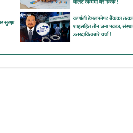
वालेट रकममा धेरै फरक !
कर्णाली डेभलपमेण्ट बैंकका तत्
 सुरक्षा
शाहसहित तीन जना पक्राउ, संस्थ
उत्तरदायित्वबारे चर्चा !