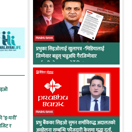
PRABHU BANK
प्रभुका सिइओलाई खुलापत्र -‘मिडियालाई
जिम्मेवार बन्नुस् भन्नुअघि गैरजिम्मेवार
कर्मचारीको व्यवहार हेर्ने कि !
सिइओ
PRABHU BANK
को ‘इ-मनी’
प्रभु बैंकका सिइओ सुमन शर्माविरुद्ध अदालतको
ोजिट र
अवहेलना सम्बन्धि फौजदारी केसमा मुद्धा दर्ता,