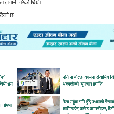
्जा लगानी गरेको थियो।
बढेको छ।
उ’को
नतिजा बोल्छ: कामना सेवाभित्र 
लियो भ्रम
थकालीको ‘चुपचाप क्रान्ति’ !
पैसा नहुँदा पनि हुँदै नभएको पैसा
शं घोषणा
जारी गर्छन् वालेट कम्पनीहरु, डिप