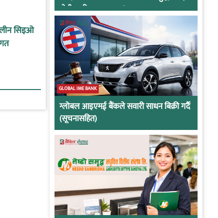
दोषी ठहरिए जान्छ पद !
कालीन सिइओ
ागत
GLOBAL IME BANK
ग्लोबल आइएमई बैंकले सवारी साधन बिक्री गर्दै
(सूचनासहित)