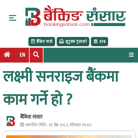
S
k
i
p
t
बैंकिङ पात्रो
सुटुक्क गुनासो
KYB
o
c
EN
o
n
लक्ष्मी सनराइज बैंकमा
t
e
n
काम गर्ने हो ?
t
बैंकिङ संसार
प्रकाशित मिति :
११ जेष्ठ २०८३, सोमबार ११:४४