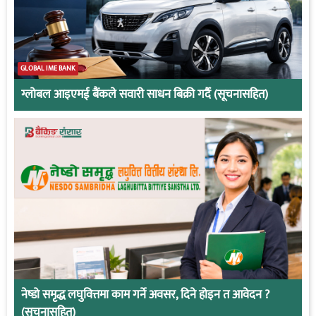
GLOBAL IME BANK
ग्लोबल आइएमई बैंकले सवारी साधन बिक्री गर्दै (सूचनासहित)
नेष्डो समृद्ध लघुवित्तमा काम गर्ने अवसर, दिने होइन त आवेदन ?
(सूचनासहित)