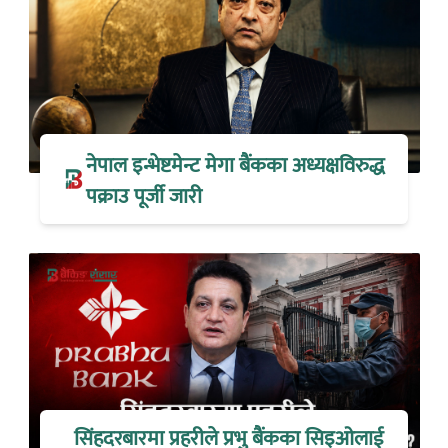
नेपाल इन्भेष्टमेन्ट मेगा बैंकका अध्यक्षविरुद्ध
पक्राउ पूर्जी जारी
सिंहदरबारमा प्रहरीले प्रभु बैंकका सिइओलाई