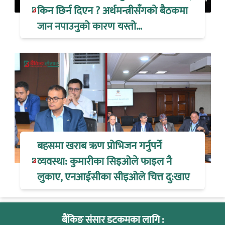
किन छिर्न दिएन ? अर्थमन्त्रीसँगको बैठकमा
जान नपाउनुको कारण यस्तो…
बहसमा खराब ऋण प्रोभिजन गर्नुपर्ने
व्यवस्था: कुमारीका सिइओले फाइल नै
लुकाए, एनआईसीका सीइओले चित्त दु:खाए
बैंकिङ संसार डटकमका लागि :