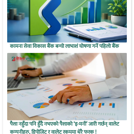
कामना सेवा विकास बैंक बन्यो लाभाशं घोषणा गर्ने पहिलो बैंक
पैसा नहुँदा पनि हुँदै नभएको पैसाको ‘इ-मनी’ जारी गर्छन् वालेट
कम्पनीहरु, डिपोजिट र वालेट रकममा धेरै फरक !