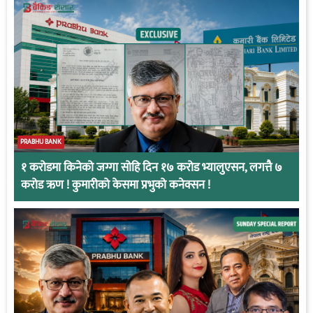
PRABHU BANK
१ करोडमा किनेको जग्गा सोहि दिन १७ करोड भ्यालुएसन, लगत्तै ७
करोड ऋण ! कुमारीको केसमा प्रभुको कनेक्सन !