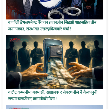
कर्णाली डेभलपमेण्ट बैंकका तत्कालीन सिइओ शाहसहित तीन
जना पक्राउ, संस्थागत उत्तरदायित्वबारे चर्चा !
वालेट कम्पनीमा बदमासी, सञ्चालक र सेयरधनीले नै गैरकानुनी
रुपमा चलाउँछन् कम्पनीको पैसा !