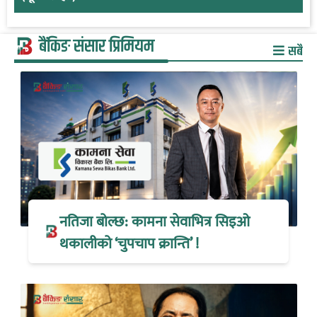
बैंकिङ संसार प्रिमियम
सबै
नतिजा बोल्छ: कामना सेवाभित्र सिइओ
थकालीको ‘चुपचाप क्रान्ति’ !