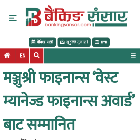
S
k
i
p
t
बैंकिङ पात्रो
सुटुक्क गुनासो
KYB
o
c
EN
o
n
मञ्जुश्री फाइनान्स ‘वेस्ट
t
e
n
म्यानेज्ड फाइनान्स अवार्ड’
t
बाट सम्मानित