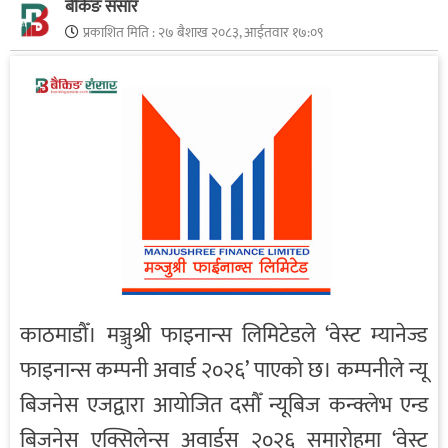
बैंकिङ संसार
प्रकाशित मिति :
२७ बैशाख २०८३, आईतवार १७:०९
काठमाडौँ। मञ्जुश्री फाइनान्स लिमिटेडले ‘वेस्ट म्यानेज्ड
फाइनान्स कम्पनी अवार्ड २०२६’ पाएको छ। कम्पनीले न्यू
बिजनेस एजद्वारा आयोजित दसौँ न्यूबिज कन्क्लेभ एन्ड
बिजनेस एक्सिलेन्स अवार्डस् २०२६ समारोहमा ‘वेस्ट