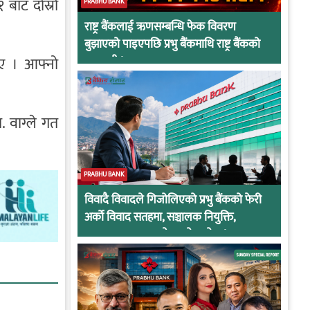
१ बाट दोस्रो
PRABHU BANK
राष्ट्र बैंकलाई ऋणसम्बन्धि फेक विवरण
बुझाएको पाइएपछि प्रभु बैंकमाथि राष्ट्र बैंकको
थिए । आफ्नो
कारवाही !
 वाग्ले गत
PRABHU BANK
विवादै विवादले गिजोलिएको प्रभु बैंकको फेरी
अर्को विवाद सतहमा, सञ्चालक नियुक्ति,
अनुसन्धान र सरुवाले तात्यो माहोल !