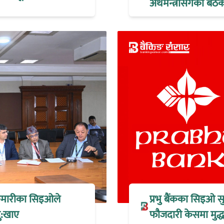
अर्थमन्त्रीसँगको ब
 कुमारीका सिइओले
प्रभु बैंकका सिइओ स
ु:खाए
फौजदारी केसमा मुद्धा