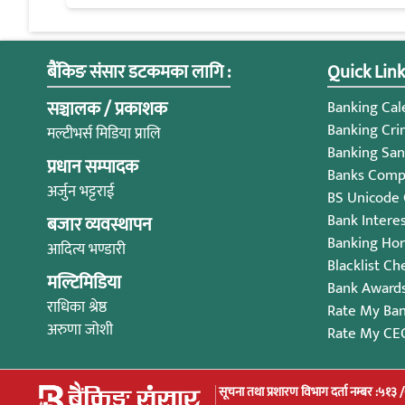
बैंकिङ संसार डटकमका लागि :
Quick Link
सञ्चालक / प्रकाशक
Banking Cale
Banking Cri
मल्टीभर्स मिडिया प्रालि
Banking San
प्रधान सम्पादक
Banks Compl
अर्जुन भट्टराई
BS Unicode
Bank Intere
बजार व्यवस्थापन
Banking Ho
आदित्य भण्डारी
Blacklist Ch
मल्टिमिडिया
Bank Award
राधिका श्रेष्ठ
Rate My Ba
अरुणा जोशी
Rate My CE
सूचना तथा प्रशारण विभाग दर्ता नम्बर :५१३ 