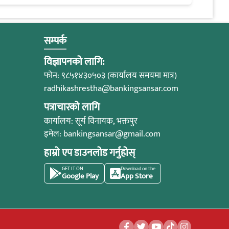
सम्पर्क
विज्ञापनको लागि:
फोन: ९८५१४३०५०३ (कार्यालय समयमा मात्र)
radhikashrestha@bankingsansar.com
पत्राचारको लागि
कार्यालय: सूर्य विनायक, भक्तपुर
इमेल:
bankingsansar@gmail.com
हाम्रो एप डाउनलोड गर्नुहोस्
GET IT ON
Download on the
Google Play
App Store