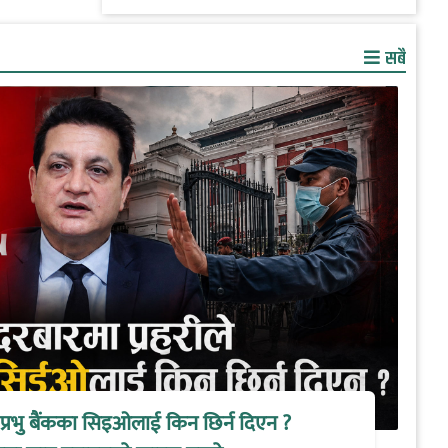
सबै
े प्रभु बैंकका सिइओलाई किन छिर्न दिएन ?