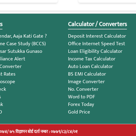
s
Calculator / Converters
ndar, Aaja Kati Gate ?
Deposit Interest Calculator
me Case Study (BCCS)
Office Internet Speed Test
sar Sutukka Gunaso
Loan Eligibility Calculator
iance Alert
Income Tax Calculator
 Converter
Auto Loan Calculator
st Rates
BS EMI Calculator
roscope
Image Converter
eck
No. Converter
s
Word to PDF
nk
Forex Today
O
Gold Price
/०७४/ ७५ विज्ञापन बोर्ड दर्ता नम्बर : ०७७९/८३/८४/०१