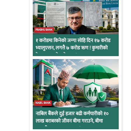
PRABHU BANK
१ करोडमा किनेको जग्गा सोहि दिन १७ करोड
भ्यालुएसन, लगत्तै ७ करोड ऋण ! कुमारीको
केसमा प्रभुको कनेक्सन !
NABIL BANK
नाबिल बैंकले दुई हजार बढी कर्मचारीको १०
लाख बराबरको जीवन बीमा गराउने, बीमा
कम्पनीबाट प्रस्ताव आह्वान !