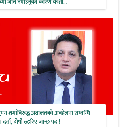
ैठकमा जान नपाउनुको कारण यस्तो…
ुमन शर्माविरुद्ध अदालतको अवहेलना सम्बन्धि
 दर्ता, दोषी ठहरिए जान्छ पद !