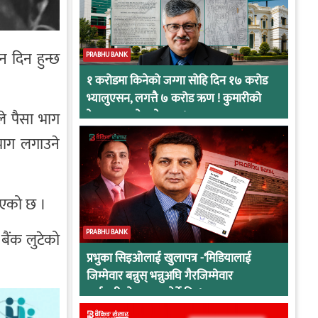
 दिन हुन्छ
PRABHU BANK
१ करोडमा किनेको जग्गा सोहि दिन १७ करोड
भ्यालुएसन, लगत्तै ७ करोड ऋण ! कुमारीको
ले पैसा भाग
केसमा प्रभुको कनेक्सन !
भाग लगाउने
भएको छ ।
PRABHU BANK
बैंक लुटेको
प्रभुका सिइओलाई खुलापत्र -‘मिडियालाई
जिम्मेवार बन्नुस् भन्नुअघि गैरजिम्मेवार
कर्मचारीको व्यवहार हेर्ने कि !