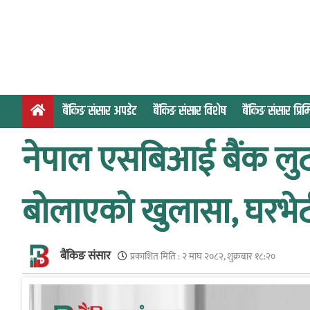
S
k
i
p
t
o
बैंकिङ संसार अपडेट
बैंकिङ संसार विशेष
बैंकिङ संसार प्र
c
o
नेपाल एसबिआई बैंक लुट
n
t
e
बोलाएको खुलासा, घरभेटी
n
t
बैंकिङ संसार
प्रकाशित मिति :
२ माघ २०८२, शुक्रबार १८:२०