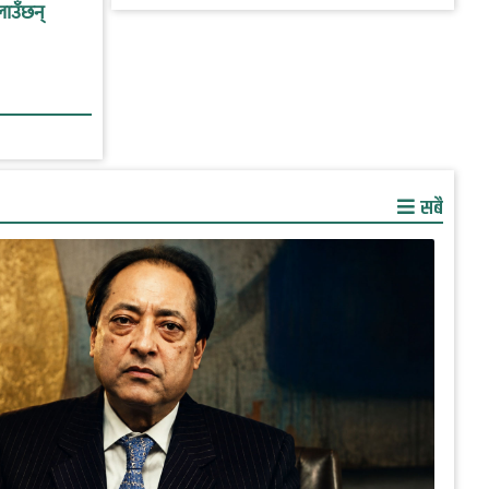
लाउँछन्
सबै