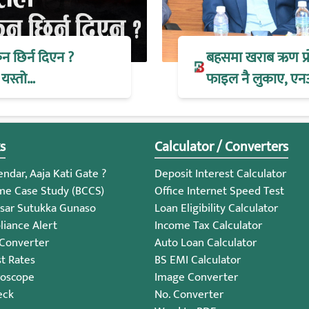
िन छिर्न दिएन ?
बहसमा खराब ऋण प्रोभ
 यस्तो…
फाइल नै लुकाए, एन
s
Calculator / Converters
ndar, Aaja Kati Gate ?
Deposit Interest Calculator
me Case Study (BCCS)
Office Internet Speed Test
sar Sutukka Gunaso
Loan Eligibility Calculator
iance Alert
Income Tax Calculator
 Converter
Auto Loan Calculator
st Rates
BS EMI Calculator
roscope
Image Converter
eck
No. Converter