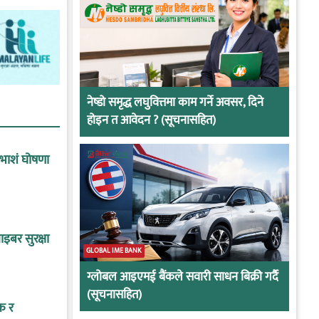
नेष्डो समृद्ध लघुवित्तमा काम गर्ने अवसर, दिने
होइन त आवेदन ? (सूचनासहित)
ाभाशं घोषणा
इबर सुरक्षा
GLOBAL IME BANK
ग्लोबल आइएमई बैंकले सवारी साधन बिक्री गर्दै
(सूचनासहित)
क र