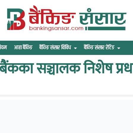
िमियम
आहा बैंकिङ
बैंकिङ संसार विविध
बैंकिङ संसार रेटिङ
श बैंकका सञ्चालक निशेष प्र