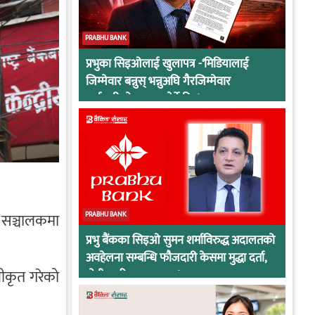
PRABHU BANK
प्रभुका सिइओलाई खुलापत्र -‘मिडियालाई
जिम्मेवार बन्नुस् भन्नुअघि गैरजिम्मेवार
कर्मचारीको व्यवहार हेर्ने कि !
 सञ्चालकमा
PRABHU BANK
प्रभु बैंकका सिइओ सुमन शर्माविरुद्ध अदालतको
अवहेलना सम्बन्धि फौजदारी केसमा मुद्धा दर्ता,
वीकृत गरेको
दोषी ठहरिए जान्छ पद !