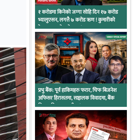
PRABHU BANK
१ करोडमा किनेको जग्गा सोहि दिन १७ करोड
भ्यालुएसन, लगत्तै ७ करोड ऋण ! कुमारीको
केसमा प्रभुको कनेक्सन !
प्रभु बैंक: पूर्व हाकिमहरु फरार, चिफ बिजनेश
अफिसर हिरासतमा, सञ्चालक विवादमा, बैंक
नियामकीय कारवाहीमा !