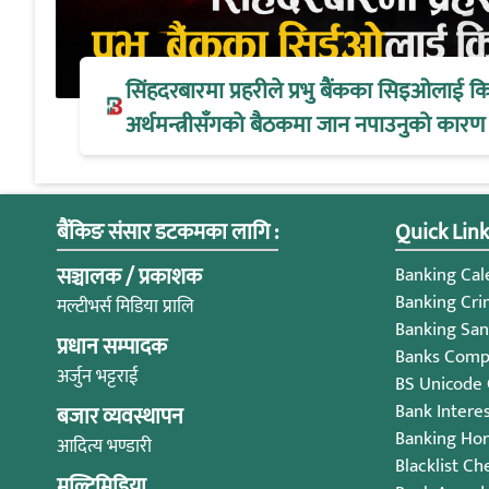
सिंहदरबारमा प्रहरीले प्रभु बैंकका सिइओलाई क
अर्थमन्त्रीसँगको बैठकमा जान नपाउनुको कारण
बैंकिङ संसार डटकमका लागि :
Quick Link
सञ्चालक / प्रकाशक
Banking Cale
Banking Cri
मल्टीभर्स मिडिया प्रालि
Banking San
प्रधान सम्पादक
Banks Compl
अर्जुन भट्टराई
BS Unicode
Bank Intere
बजार व्यवस्थापन
Banking Ho
आदित्य भण्डारी
Blacklist Ch
मल्टिमिडिया