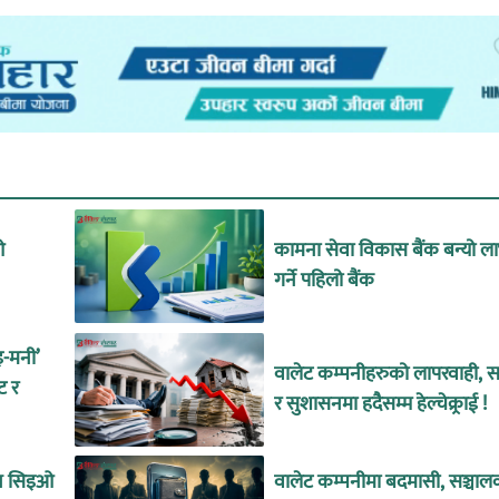
ओ
कामना सेवा विकास बैंक बन्यो ल
गर्ने पहिलो बैंक
इ-मनी’
वालेट कम्पनीहरुको लापरवाही, सा
ट र
र सुशासनमा हदैसम्म हेल्चेक्र्राई !
ीन सिइओ
वालेट कम्पनीमा बदमासी, सञ्चाल