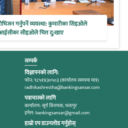
िजन गर्नुपर्ने व्यवस्था: कुमारीका सिइओले
आईसीका सीइओले चित्त दु:खाए
सम्पर्क
विज्ञापनको लागि:
फोन: ९८५१४३०५०३ (कार्यालय समयमा मात्र)
radhikashrestha@bankingsansar.com
पत्राचारको लागि
कार्यालय: सूर्य विनायक, भक्तपुर
इमेल:
bankingsansar@gmail.com
हाम्रो एप डाउनलोड गर्नुहोस्