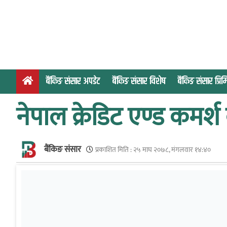
S
k
i
p
t
o
बैंकिङ संसार अपडेट
बैंकिङ संसार विशेष
बैंकिङ संसार प्र
c
o
नेपाल क्रेडिट एण्ड कमर्
n
t
e
बैंकिङ संसार
n
प्रकाशित मिति :
२५ माघ २०७८, मंगलवार १४:४०
t