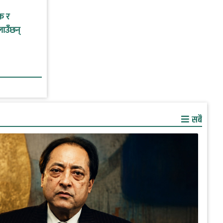
क र
लाउँछन्
सबै