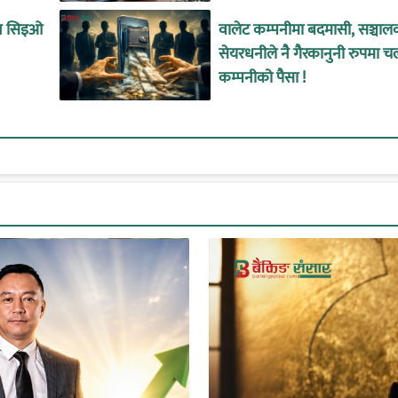
ीन सिइओ
वालेट कम्पनीमा बदमासी, सञ्चाल
सेयरधनीले नै गैरकानुनी रुपमा च
कम्पनीको पैसा !