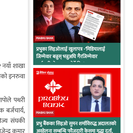
PRABHU BANK
प्रभुका सिइओलाई खुलापत्र -‘मिडियालाई
जिम्मेवार बन्नुस् भन्नुअघि गैरजिम्मेवार
कर्मचारीको व्यवहार हेर्ने कि !
२ नयाँ शाखा
लाको इनरुवा
ापोले पथरी
 बर्जचार्य,
PRABHU BANK
णिज्य संघकी
प्रभु बैंकका सिइओ सुमन शर्माविरुद्ध अदालतको
ेन्द्र कुमार
अवहेलना सम्बन्धि फौजदारी केसमा मुद्धा दर्ता,