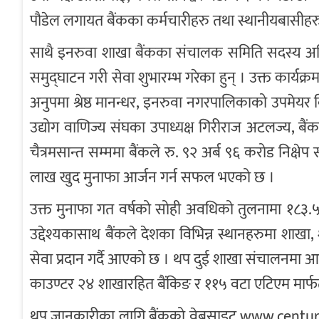
पौडेल लगायत बैंकका कर्मचारीहरु तथा स्थानीयबासीहर
साथै इनरुवा शाखा बैंकका संचालक समिति सदस्य अभिषे
समुद्घाटन गरी सेवा शुभारम्भ गरेका हुन् । उक्त कार्यक
अनुपमा श्रेष्ठ मानन्धर, इनरुवा नगरपालिकाको उपमेयर
उद्योग वाणिज्य संघका उपाध्यक्ष गिरीराज अटलज्य, ब
चैत्रमसान्त सम्ममा बैंकले रु. ९२ अर्ब ९६ करोड निक्षे
लाख खुद मुनाफा आर्जन गर्न सफल भएको छ ।
उक्त मुनाफा गत वर्षको सोही अवधिको तुलनामा १८३.५९ प्
उद्देश्यकासाथ बैंकले देशका विभिन्न स्थानहरुमा शाख
सेवा प्रदान गर्दै आएको छ । थप दुई शाखा संचालनमा आ
काउण्टर २४ शाखारहित बैंकिङ र ११५ वटा एटिएम मार्फत 
थप जानकारीका लागि बैंकको वेबसाइट www.centuryb