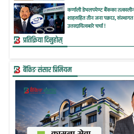
कर्णाली डेभलपमेण्ट बैंकका तत्काल
शाहसहित तीन जना पक्राउ, संस्थागत
उत्तरदायित्वबारे चर्चा !
प्रतिक्रिया दिनुहोस्
बैंकिङ संसार प्रिमियम