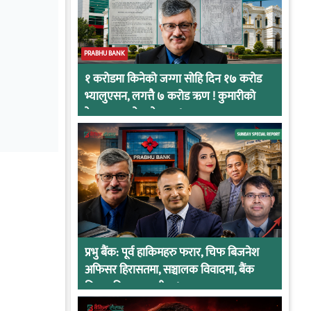
PRABHU BANK
१ करोडमा किनेको जग्गा सोहि दिन १७ करोड
भ्यालुएसन, लगत्तै ७ करोड ऋण ! कुमारीको
केसमा प्रभुको कनेक्सन !
प्रभु बैंक: पूर्व हाकिमहरु फरार, चिफ बिजनेश
अफिसर हिरासतमा, सञ्चालक विवादमा, बैंक
नियामकीय कारवाहीमा !