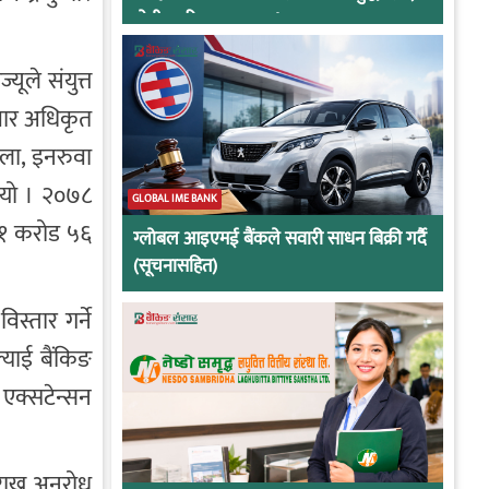
दोषी ठहरिए जान्छ पद !
ूले संयुत्त
बजार अधिकृत
ाला, इनरुवा
थियो । २०७८
GLOBAL IME BANK
ब १ करोड ५६
ग्लोबल आइएमई बैंकले सवारी साधन बिक्री गर्दै
(सूचनासहित)
स्तार गर्ने
्याई बैंकिङ
 एक्सटेन्सन
ख्न अनुरोध