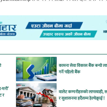
ओ
कामना सेवा विकास बैंक बन्यो ल
गर्ने पहिलो बैंक
इ-मनी’
वालेट कम्पनीहरुको लापरवाही, सा
ट र
र सुशासनमा हदैसम्म हेल्चेक्र्राई !