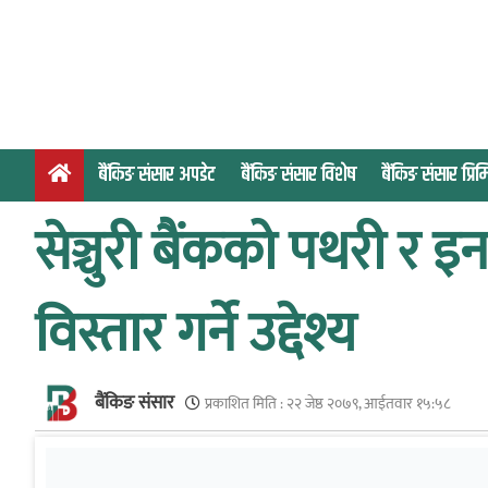
S
k
i
p
t
o
बैंकिङ संसार अपडेट
बैंकिङ संसार विशेष
बैंकिङ संसार प्र
c
o
सेञ्चुरी बैंकको पथरी र इन
n
t
e
विस्तार गर्ने उद्देश्य
n
t
बैंकिङ संसार
प्रकाशित मिति :
२२ जेष्ठ २०७९, आईतवार १५:५८