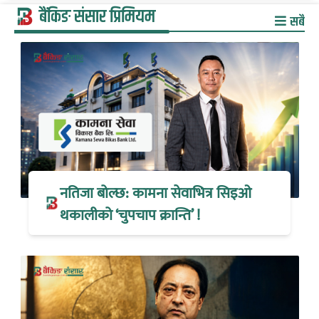
बैंकिङ संसार प्रिमियम
सबै
नतिजा बोल्छ: कामना सेवाभित्र सिइओ
थकालीको ‘चुपचाप क्रान्ति’ !