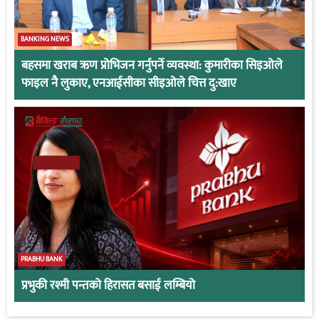
BANKING NEWS
बहसमा खराब ऋण प्रोभिजन गर्नुपर्ने व्यवस्था: कुमारीका सिइओले
फाइल नै लुकाए, एनआईसीका सीइओले चित्त दु:खाए
PRABHU BANK
प्रभुकी रश्मी पन्तको हिरासत बसाई लम्बियो