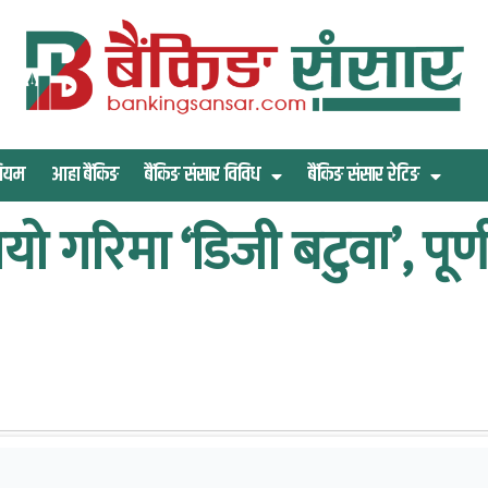
िमियम
आहा बैंकिङ
बैंकिङ संसार विविध
बैंकिङ संसार रेटिङ
यो गरिमा ‘डिजी बटुवा’, पू