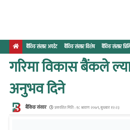
S
k
i
p
t
o
बैंकिङ संसार अपडेट
बैंकिङ संसार विशेष
बैंकिङ संसार प्र
c
o
गरिमा विकास बैंकले ल्या
n
t
e
अनुभव दिने
n
t
बैंकिङ संसार
प्रकाशित मिति :
१८ श्रावण २०७९, बुधबार १२:२३