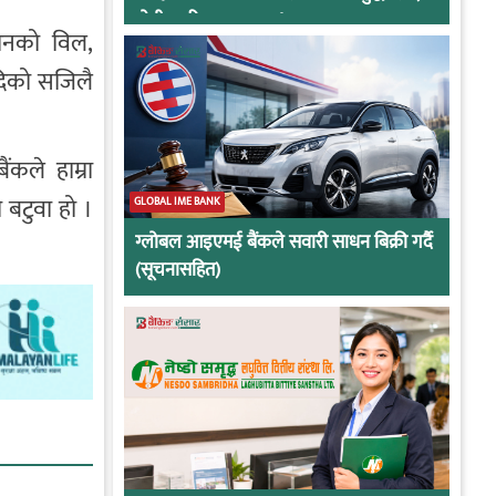
दोषी ठहरिए जान्छ पद !
िफोनको विल,
यादिको सजिलै
कले हाम्रा
 बटुवा हो ।
GLOBAL IME BANK
ग्लोबल आइएमई बैंकले सवारी साधन बिक्री गर्दै
(सूचनासहित)