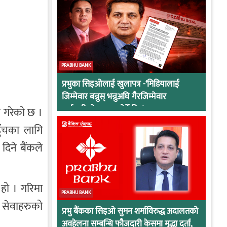
PRABHU BANK
प्रभुका सिइओलाई खुलापत्र -‘मिडियालाई
जिम्मेवार बन्नुस् भन्नुअघि गैरजिम्मेवार
कर्मचारीको व्यवहार हेर्ने कि !
क गरेको छ ।
ुँचका लागि
दिने बैंकले
हो । गरिमा
PRABHU BANK
 सेवाहरुको
प्रभु बैंकका सिइओ सुमन शर्माविरुद्ध अदालतको
अवहेलना सम्बन्धि फौजदारी केसमा मुद्धा दर्ता,