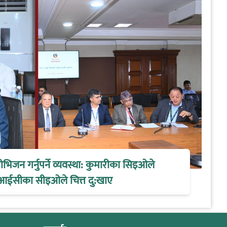
िजन गर्नुपर्ने व्यवस्था: कुमारीका सिइओले
आईसीका सीइओले चित्त दु:खाए