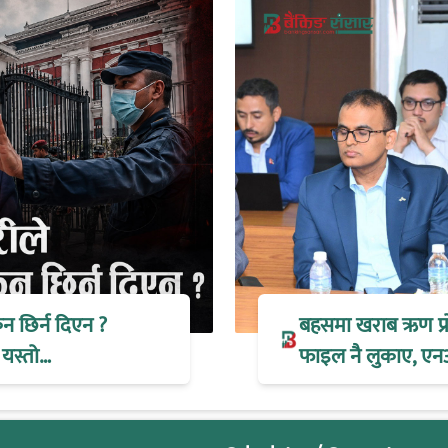
िन छिर्न दिएन ?
बहसमा खराब ऋण प्रोभ
 यस्तो…
फाइल नै लुकाए, एन