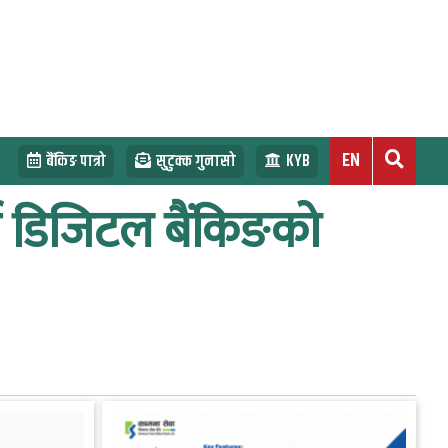
EN
बैंकिङ पात्रो
सुटुक्क गुनासो
KYB
र्ण डिजिटल बैंकिङको