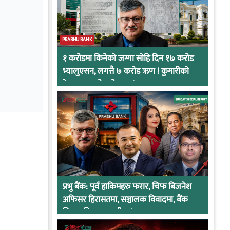
PRABHU BANK
१ करोडमा किनेको जग्गा सोहि दिन १७ करोड
भ्यालुएसन, लगत्तै ७ करोड ऋण ! कुमारीको
केसमा प्रभुको कनेक्सन !
प्रभु बैंक: पूर्व हाकिमहरु फरार, चिफ बिजनेश
अफिसर हिरासतमा, सञ्चालक विवादमा, बैंक
नियामकीय कारवाहीमा !