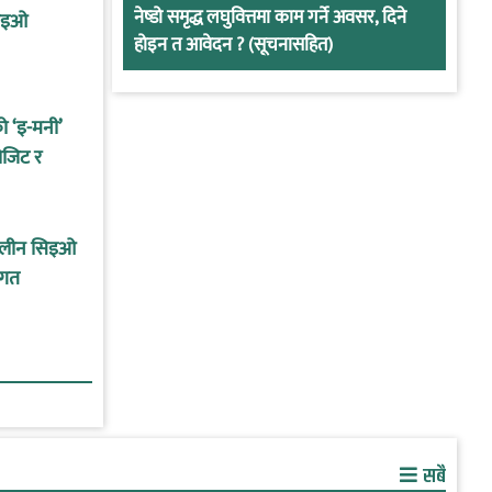
नेष्डो समृद्ध लघुवित्तमा काम गर्ने अवसर, दिने
सिइओ
होइन त आवेदन ? (सूचनासहित)
को ‘इ-मनी’
ोजिट र
कालीन सिइओ
ागत
सबै