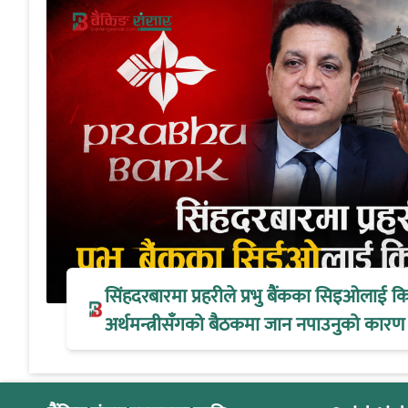
सिंहदरबारमा प्रहरीले प्रभु बैंकका सिइओलाई क
अर्थमन्त्रीसँगको बैठकमा जान नपाउनुको कारण