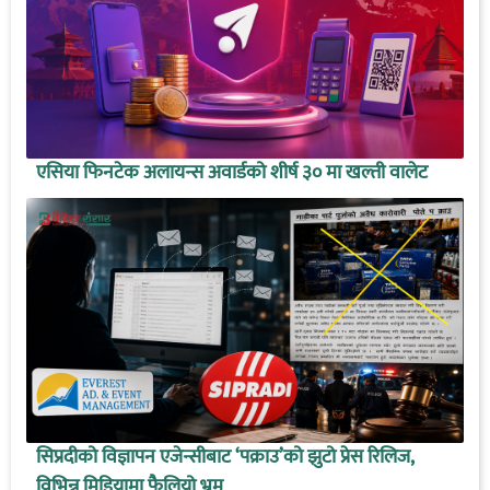
एसिया फिनटेक अलायन्स अवार्डको शीर्ष ३० मा खल्ती वालेट
सिप्रदीको विज्ञापन एजेन्सीबाट ‘पक्राउ’को झुटो प्रेस रिलिज,
विभिन्न मिडियामा फैलियो भ्रम