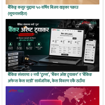
बैंकिङ्ग कसुर मुद्दामा ५० वर्षिय बिजय खड्का पक्राउ
(सूचनासहित)
बैंकिङ संसारमा २ नयाँ ‘टुल्स’, ‘बैंकर अरेष्ट ट्र्याकर’ र ‘बैंकिङ
अफेन्स केस स्टडी’ सार्वजनिक, केस विवरण एकै ठाउँमा