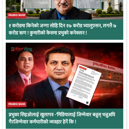
PRABHU BANK
१ करोडमा किनेको जग्गा सोहि दिन १७ करोड भ्यालुएसन, लगत्तै ७
करोड ऋण ! कुमारीको केसमा प्रभुको कनेक्सन !
PRABHU BANK
प्रभुका सिइओलाई खुलापत्र -‘मिडियालाई जिम्मेवार बन्नुस् भन्नुअघि
गैरजिम्मेवार कर्मचारीको व्यवहार हेर्ने कि !