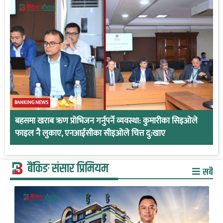
BANKING NEWS
बहसमा खराब ऋण प्रोभिजन गर्नुपर्ने व्यवस्था: कुमारीका सिइओले
फाइल नै लुकाए, एनआईसीका सीइओले चित्त दु:खाए
बैंकिङ संसार प्रिमियम
सबै