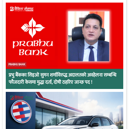
PRABHU BANK
प्रभु बैंकका सिइओ सुमन शर्माविरुद्ध अदालतको अवहेलना सम्बन्धि
फौजदारी केसमा मुद्धा दर्ता, दोषी ठहरिए जान्छ पद !