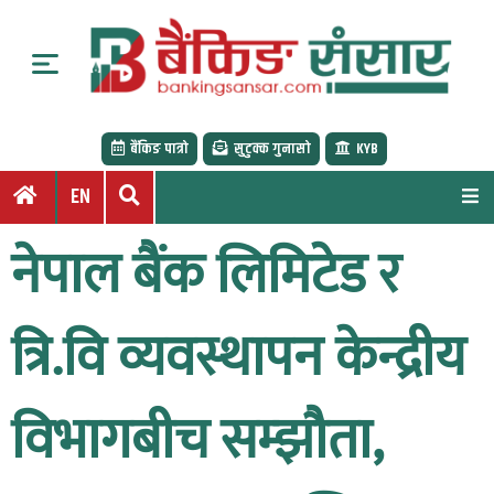
S
k
i
p
t
बैंकिङ पात्रो
सुटुक्क गुनासो
KYB
o
c
EN
o
n
नेपाल बैंक लिमिटेड र
t
e
n
त्रि.वि व्यवस्थापन केन्द्रीय
t
विभागबीच सम्झौता,