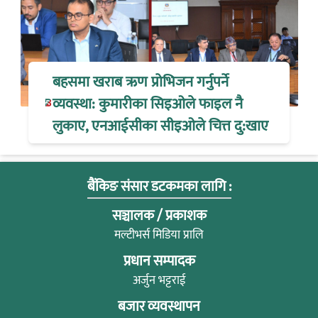
बहसमा खराब ऋण प्रोभिजन गर्नुपर्ने
व्यवस्था: कुमारीका सिइओले फाइल नै
लुकाए, एनआईसीका सीइओले चित्त दु:खाए
बैंकिङ संसार डटकमका लागि :
सञ्चालक / प्रकाशक
मल्टीभर्स मिडिया प्रालि
प्रधान सम्पादक
अर्जुन भट्टराई
बजार व्यवस्थापन