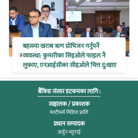
बहसमा खराब ऋण प्रोभिजन गर्नुपर्ने
व्यवस्था: कुमारीका सिइओले फाइल नै
लुकाए, एनआईसीका सीइओले चित्त दु:खाए
बैंकिङ संसार डटकमका लागि :
सञ्चालक / प्रकाशक
मल्टीभर्स मिडिया प्रालि
प्रधान सम्पादक
अर्जुन भट्टराई