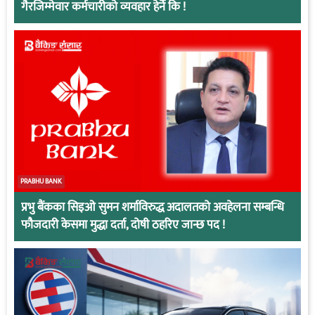
गैरजिम्मेवार कर्मचारीको व्यवहार हेर्ने कि !
PRABHU BANK
प्रभु बैंकका सिइओ सुमन शर्माविरुद्ध अदालतको अवहेलना सम्बन्धि
फौजदारी केसमा मुद्धा दर्ता, दोषी ठहरिए जान्छ पद !