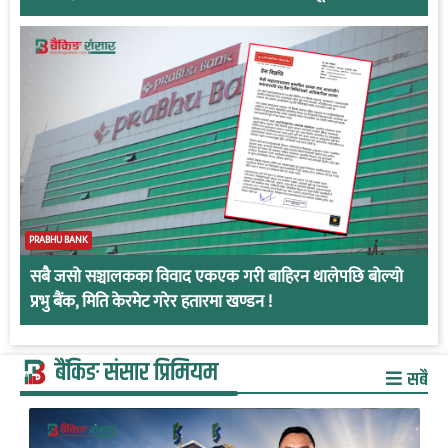
PRABHU BANK
सबै जसो सञ्चालकका विवाद एकएक गरी बाहिरन थालेपछि बोल्यो
प्रभु बैंक, मिति केरमेट गरेर हतारमा खण्डन !
बैंकिङ संसार प्रिमियम
सबै