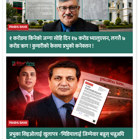
PRABHU BANK
१ करोडमा किनेको जग्गा सोहि दिन १७ करोड भ्यालुएसन, लगत्तै ७
करोड ऋण ! कुमारीको केसमा प्रभुको कनेक्सन !
PRABHU BANK
प्रभुका सिइओलाई खुलापत्र -‘मिडियालाई जिम्मेवार बन्नुस् भन्नुअघि