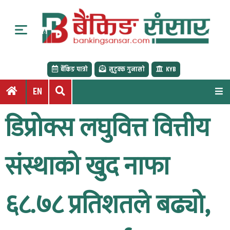
S
k
i
p
t
बैंकिङ पात्रो
सुटुक्क गुनासो
KYB
o
c
EN
o
n
डिप्रोक्स लघुवित्त वित्तीय
t
e
n
संस्थाको खुद नाफा
t
६८.७८ प्रतिशतले बढ्यो,