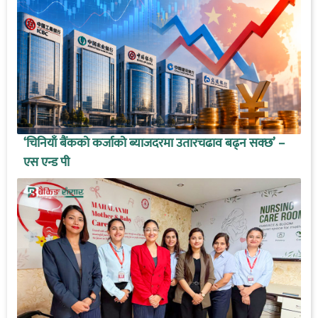
‘चिनियाँ बैंकको कर्जाको ब्याजदरमा उतारचढाव बढ्न सक्छ’ –
एस एन्ड पी