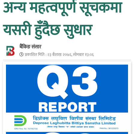
अन्य महत्वपूर्ण सूचकमा
यसरी हुँदैछ सुधार
बैंकिङ संसार
प्रकाशित मिति :
२३ बैशाख २०७६, सोमबार १३:०६