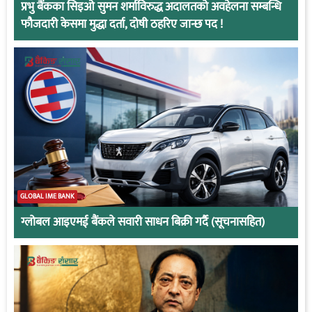
प्रभु बैंकका सिइओ सुमन शर्माविरुद्ध अदालतको अवहेलना सम्बन्धि
फौजदारी केसमा मुद्धा दर्ता, दोषी ठहरिए जान्छ पद !
GLOBAL IME BANK
ग्लोबल आइएमई बैंकले सवारी साधन बिक्री गर्दै (सूचनासहित)