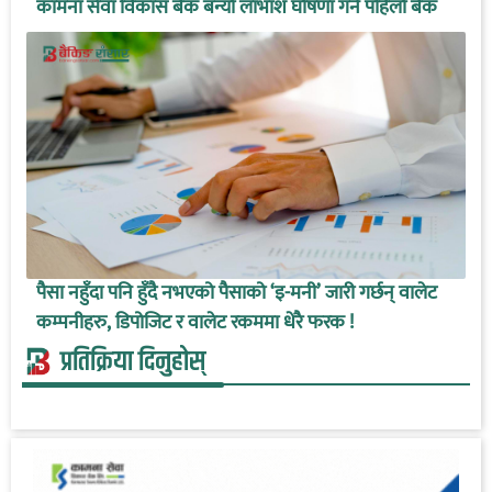
कामना सेवा विकास बैंक बन्यो लाभाशं घोषणा गर्ने पहिलो बैंक
पैसा नहुँदा पनि हुँदै नभएको पैसाको ‘इ-मनी’ जारी गर्छन् वालेट
कम्पनीहरु, डिपोजिट र वालेट रकममा धेरै फरक !
प्रतिक्रिया दिनुहोस्