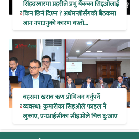
सिंहदरबारमा प्रहरीले प्रभु बैंकका सिइओलाई
किन छिर्न दिएन ? अर्थमन्त्रीसँगको बैठकमा
जान नपाउनुको कारण यस्तो…
बहसमा खराब ऋण प्रोभिजन गर्नुपर्ने
व्यवस्था: कुमारीका सिइओले फाइल नै
लुकाए, एनआईसीका सीइओले चित्त दु:खाए