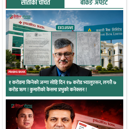
साताका चर्चित
बैंकिङ अपडेट
PRABHU BANK
१ करोडमा किनेको जग्गा सोहि दिन १७ करोड भ्यालुएसन, लगत्तै ७
करोड ऋण ! कुमारीको केसमा प्रभुको कनेक्सन !