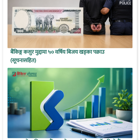
बैंकिङ्ग कसुर मुद्दामा ५० वर्षिय बिजय खड्का पक्राउ
(सूचनासहित)