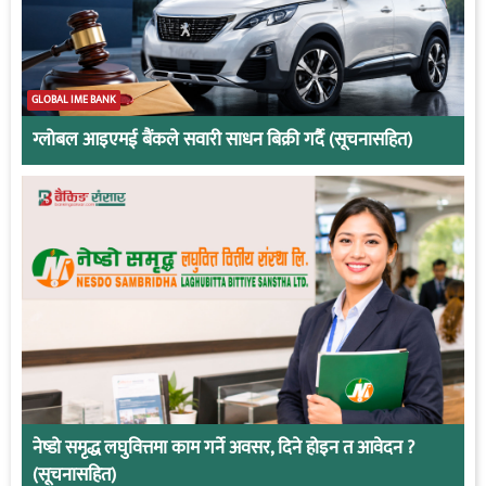
GLOBAL IME BANK
ग्लोबल आइएमई बैंकले सवारी साधन बिक्री गर्दै (सूचनासहित)
नेष्डो समृद्ध लघुवित्तमा काम गर्ने अवसर, दिने होइन त आवेदन ?
(सूचनासहित)