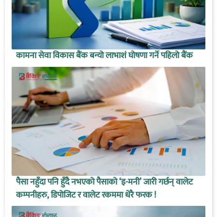
कामना सेवा विकास बैंक बन्यो लाभाशं घोषणा गर्ने पहिलो बैंक
पैसा नहुँदा पनि हुँदै नभएको पैसाको ‘इ-मनी’ जारी गर्छन् वालेट
कम्पनीहरु, डिपोजिट र वालेट रकममा धेरै फरक !