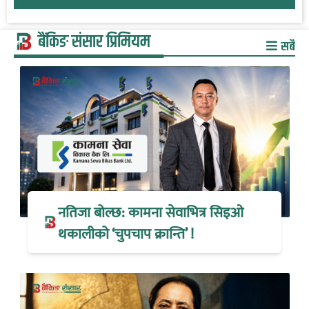
बैंकिङ संसार प्रिमियम
सबै
नतिजा बोल्छ: कामना सेवाभित्र सिइओ
थकालीको ‘चुपचाप क्रान्ति’ !