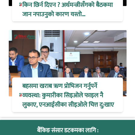
किन छिर्न दिएन ? अर्थमन्त्रीसँगको बैठकमा
जान नपाउनुको कारण यस्तो…
बहसमा खराब ऋण प्रोभिजन गर्नुपर्ने
व्यवस्था: कुमारीका सिइओले फाइल नै
लुकाए, एनआईसीका सीइओले चित्त दु:खाए
बैंकिङ संसार डटकमका लागि :