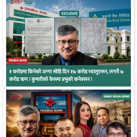
PRABHU BANK
१ करोडमा किनेको जग्गा सोहि दिन १७ करोड भ्यालुएसन, लगत्तै ७
करोड ऋण ! कुमारीको केसमा प्रभुको कनेक्सन !