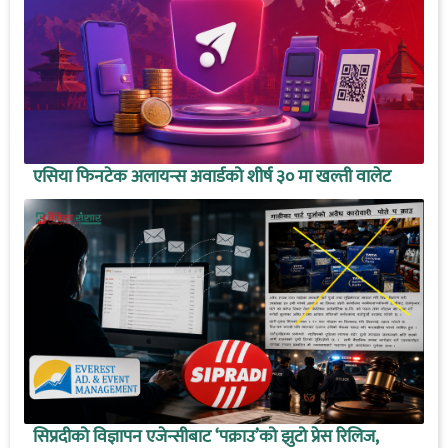
एसिया फिनटेक अलायन्स अवार्डको शीर्ष ३० मा खल्ती वालेट
सिप्रदीको विज्ञापन एजेन्सीबाट ‘पक्राउ’को झुटो प्रेस रिलिज,