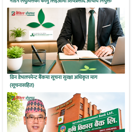
नाडेप लघुवित्तको कामु सिइओमा शिवप्रसाद आचार्य नियुक्त
ग्रिन डेभलपमेन्ट बैंकमा सूचना सुरक्षा अधिकृत माग
(सूचनासहित)