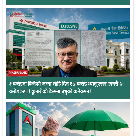
PRABHU BANK
१ करोडमा किनेको जग्गा सोहि दिन १७ करोड भ्यालुएसन, लगत्तै ७
करोड ऋण ! कुमारीको केसमा प्रभुको कनेक्सन !