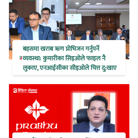
बहसमा खराब ऋण प्रोभिजन गर्नुपर्ने
व्यवस्था: कुमारीका सिइओले फाइल नै
लुकाए, एनआईसीका सीइओले चित्त दु:खाए