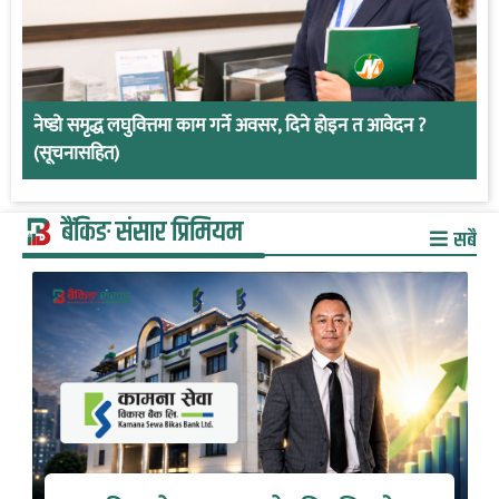
नेष्डो समृद्ध लघुवित्तमा काम गर्ने अवसर, दिने होइन त आवेदन ?
(सूचनासहित)
बैंकिङ संसार प्रिमियम
सबै