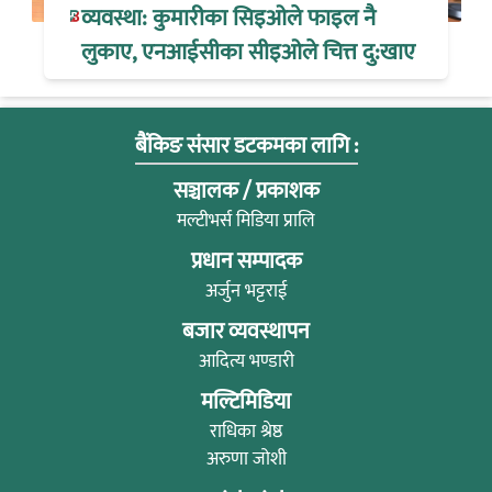
व्यवस्था: कुमारीका सिइओले फाइल नै
लुकाए, एनआईसीका सीइओले चित्त दु:खाए
बैंकिङ संसार डटकमका लागि :
सञ्चालक / प्रकाशक
मल्टीभर्स मिडिया प्रालि
प्रधान सम्पादक
अर्जुन भट्टराई
बजार व्यवस्थापन
आदित्य भण्डारी
मल्टिमिडिया
राधिका श्रेष्ठ
अरुणा जोशी