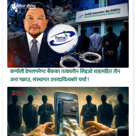
कर्णाली डेभलपमेण्ट बैंकका तत्कालीन सिइओ शाहसहित तीन
जना पक्राउ, संस्थागत उत्तरदायित्वबारे चर्चा !