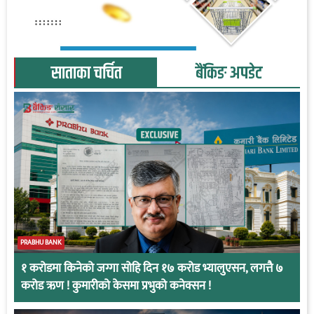
साताका चर्चित
बैंकिङ अपडेट
PRABHU BANK
१ करोडमा किनेको जग्गा सोहि दिन १७ करोड भ्यालुएसन, लगत्तै ७
करोड ऋण ! कुमारीको केसमा प्रभुको कनेक्सन !