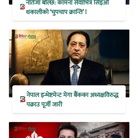
नतिजा बोल्छ: कामना सेवाभित्र सिइओ
थकालीको ‘चुपचाप क्रान्ति’ !
नेपाल इन्भेष्टमेन्ट मेगा बैंकका अध्यक्षविरुद्ध
पक्राउ पूर्जी जारी