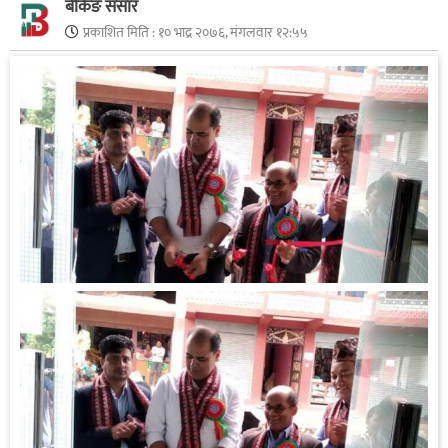
बैंकिङ संसार
प्रकाशित मिति :
१० भाद्र २०७६, मंगलवार १२:५५