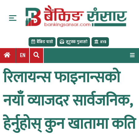
S
k
i
p
t
बैंकिङ पात्रो
सुटुक्क गुनासो
KYB
o
c
EN
o
n
रिलायन्स फाइनान्सको
t
e
n
नयाँ व्याजदर सार्वजनिक,
t
हेर्नुहोस् कुन खातामा कति