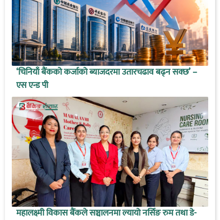
‘चिनियाँ बैंकको कर्जाको ब्याजदरमा उतारचढाव बढ्न सक्छ’ –
एस एन्ड पी
महालक्ष्मी विकास बैंकले सञ्चालनमा ल्यायो नर्सिङ रुम तथा डे-