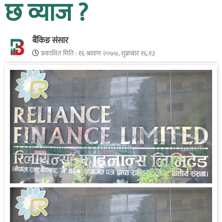
छ व्याज ?
बैंकिङ संसार
प्रकाशित मिति :
१६ श्रावण २०७७, शुक्रबार १६:१३