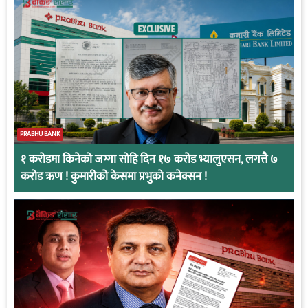
PRABHU BANK
१ करोडमा किनेको जग्गा सोहि दिन १७ करोड भ्यालुएसन, लगत्तै ७
करोड ऋण ! कुमारीको केसमा प्रभुको कनेक्सन !