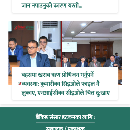
जान नपाउनुको कारण यस्तो…
बहसमा खराब ऋण प्रोभिजन गर्नुपर्ने
व्यवस्था: कुमारीका सिइओले फाइल नै
लुकाए, एनआईसीका सीइओले चित्त दु:खाए
बैंकिङ संसार डटकमका लागि :
सञ्चालक / प्रकाशक