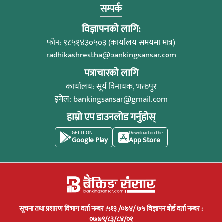
सम्पर्क
विज्ञापनको लागि:
फोन: ९८५१४३०५०३ (कार्यालय समयमा मात्र)
radhikashrestha@bankingsansar.com
पत्राचारको लागि
कार्यालय: सूर्य विनायक, भक्तपुर
इमेल:
bankingsansar@gmail.com
हाम्रो एप डाउनलोड गर्नुहोस्
GET IT ON
Download on the
Google Play
App Store
सूचना तथा प्रशारण विभाग दर्ता नम्बर :५१३ /०७४/ ७५ विज्ञापन बोर्ड दर्ता नम्बर :
०७७९/८३/८४/०१