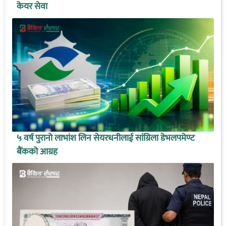
केयर सेवा
५ वर्ष पुरानो लाभांश लिन सेयरधनीलाई सांग्रिला डेभलपमेण्ट
बैंकको आग्रह