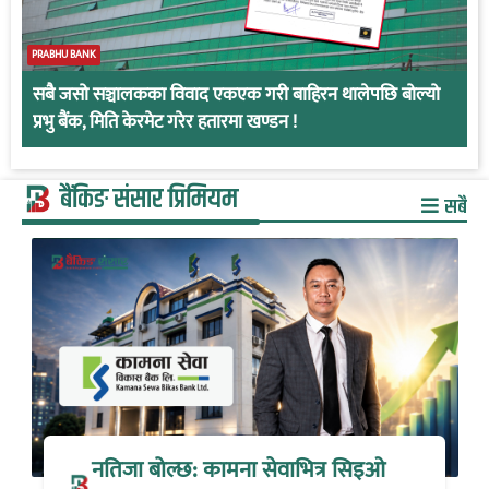
PRABHU BANK
सबै जसो सञ्चालकका विवाद एकएक गरी बाहिरन थालेपछि बोल्यो
प्रभु बैंक, मिति केरमेट गरेर हतारमा खण्डन !
बैंकिङ संसार प्रिमियम
सबै
नतिजा बोल्छ: कामना सेवाभित्र सिइओ