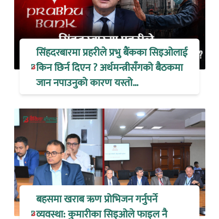
सिंहदरबारमा प्रहरीले प्रभु बैंकका सिइओलाई
किन छिर्न दिएन ? अर्थमन्त्रीसँगको बैठकमा
जान नपाउनुको कारण यस्तो…
बहसमा खराब ऋण प्रोभिजन गर्नुपर्ने
व्यवस्था: कुमारीका सिइओले फाइल नै