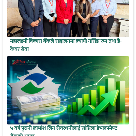
महालक्ष्मी विकास बैंकले सञ्चालनमा ल्यायो नर्सिङ रुम तथा डे-
केयर सेवा
५ वर्ष पुरानो लाभांश लिन सेयरधनीलाई सांग्रिला डेभलपमेण्ट