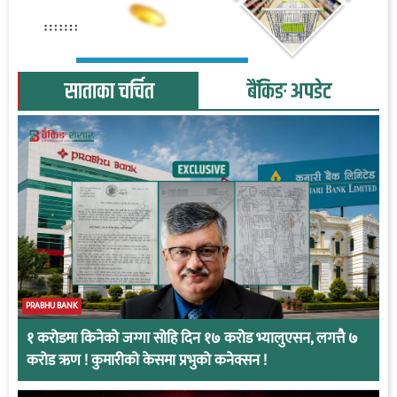
साताका चर्चित
बैंकिङ अपडेट
PRABHU BANK
१ करोडमा किनेको जग्गा सोहि दिन १७ करोड भ्यालुएसन, लगत्तै ७
करोड ऋण ! कुमारीको केसमा प्रभुको कनेक्सन !