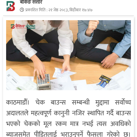
बैंकिङ संसार
प्रकाशित मिति :
२१ जेष्ठ २०८३, बिहीबार १७:४७
काठमाडौँ। चेक बाउन्स सम्बन्धी मुद्दामा सर्वोच्च
अदालतले महत्वपूर्ण कानुनी नजिर स्थापित गर्दै बाउन्स
भएको चेकको मूल रकम मात्र नभई त्यस अवधिको
ब्याजसमेत पीडितलाई भराउनुपर्ने फैसला गरेको छ।