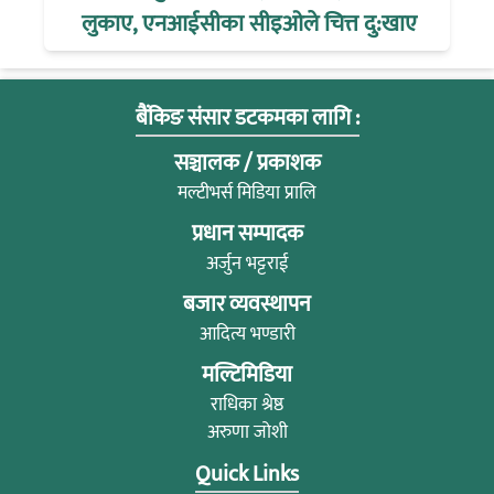
लुकाए, एनआईसीका सीइओले चित्त दु:खाए
बैंकिङ संसार डटकमका लागि :
सञ्चालक / प्रकाशक
मल्टीभर्स मिडिया प्रालि
प्रधान सम्पादक
अर्जुन भट्टराई
बजार व्यवस्थापन
आदित्य भण्डारी
मल्टिमिडिया
राधिका श्रेष्ठ
अरुणा जोशी
Quick Links