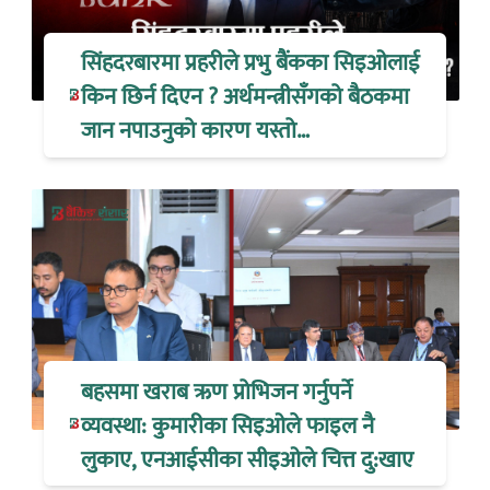
सिंहदरबारमा प्रहरीले प्रभु बैंकका सिइओलाई
किन छिर्न दिएन ? अर्थमन्त्रीसँगको बैठकमा
जान नपाउनुको कारण यस्तो…
बहसमा खराब ऋण प्रोभिजन गर्नुपर्ने
व्यवस्था: कुमारीका सिइओले फाइल नै
लुकाए, एनआईसीका सीइओले चित्त दु:खाए