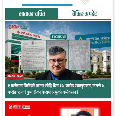
साताका चर्चित
बैंकिङ अपडेट
PRABHU BANK
१ करोडमा किनेको जग्गा सोहि दिन १७ करोड भ्यालुएसन, लगत्तै ७
करोड ऋण ! कुमारीको केसमा प्रभुको कनेक्सन !