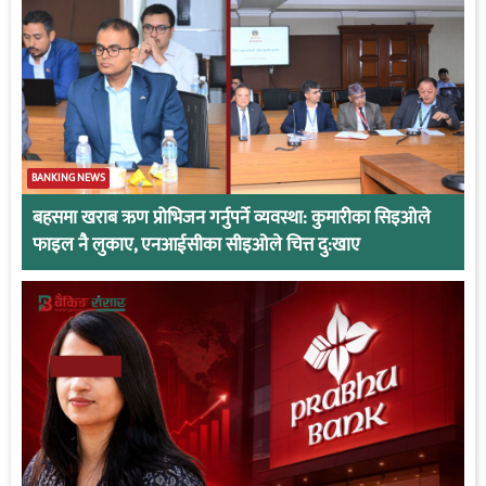
BANKING NEWS
बहसमा खराब ऋण प्रोभिजन गर्नुपर्ने व्यवस्था: कुमारीका सिइओले
फाइल नै लुकाए, एनआईसीका सीइओले चित्त दु:खाए