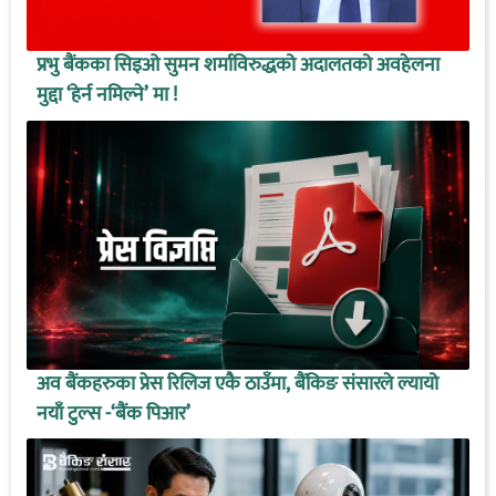
प्रभु बैंकका सिइओ सुमन शर्माविरुद्धको अदालतको अवहेलना
मुद्दा ‘हेर्न नमिल्ने’ मा !
अव बैंकहरुका प्रेस रिलिज एकै ठाउँमा, बैंकिङ संसारले ल्यायो
नयाँ टुल्स -‘बैंक पिआर’